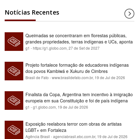
Notícias Recentes
Queimadas se concentraram em florestas públicas,
grandes propriedades, terras indígenas e UCs, aponta
relatório
g1 - https://g1.globo.com,
27 de Set de 2027
Projeto fortalece formação de educadores indígenas
dos povos Kambiwá e Xukuru de Cimbres
Brasil de Fato - www.brasildefato.com.br,
19 de Jul de 2026
Finalista da Copa, Argentina tem incentivo à imigração
europeia em sua Constituição e foi de país indígena
para maioria branca
g1 - g1.globo.com,
19 de Jul de 2026
Exposição reelabora terror com obras de artistas
LGBT+ em Fortaleza
Agência Brasil - agenciabrasil.ebc.com.br,
19 de Jul de 2026