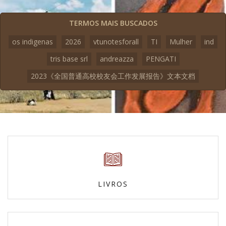
TERMOS MAIS BUSCADOS
os indigenas
2026
vtunotesforall
TI
Mulher
ind
tris base srl
andreazza
PENGATI
2023《全国普通高校校友会工作发展报告》文本文档
LIVROS