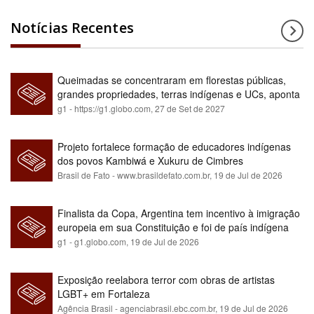
Notícias Recentes
Queimadas se concentraram em florestas públicas,
grandes propriedades, terras indígenas e UCs, aponta
relatório
g1 - https://g1.globo.com,
27 de Set de 2027
Projeto fortalece formação de educadores indígenas
dos povos Kambiwá e Xukuru de Cimbres
Brasil de Fato - www.brasildefato.com.br,
19 de Jul de 2026
Finalista da Copa, Argentina tem incentivo à imigração
europeia em sua Constituição e foi de país indígena
para maioria branca
g1 - g1.globo.com,
19 de Jul de 2026
Exposição reelabora terror com obras de artistas
LGBT+ em Fortaleza
Agência Brasil - agenciabrasil.ebc.com.br,
19 de Jul de 2026