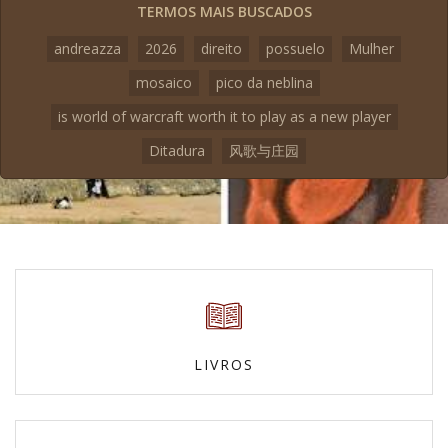
TERMOS MAIS BUSCADOS
andreazza
2026
direito
possuelo
Mulher
mosaico
pico da neblina
is world of warcraft worth it to play as a new player
Ditadura
风歌与庄园
LIVROS