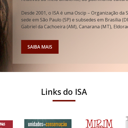
Desde 2001, o ISA é uma Oscip – Organização da So
sede em São Paulo (SP) e subsedes em Brasília (DF
Gabriel da Cachoeira (AM), Canarana (MT), Eldorad
SAIBA MAIS
Links do ISA