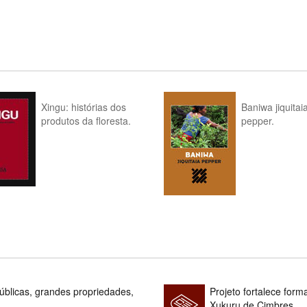
Xingu: histórias dos
Baniwa jiquitai
produtos da floresta.
pepper.
blicas, grandes propriedades,
Projeto fortalece fo
Xukuru de Cimbres