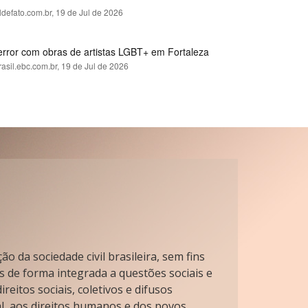
ldefato.com.br,
19 de Jul de 2026
error com obras de artistas LGBT+ em Fortaleza
rasil.ebc.com.br,
19 de Jul de 2026
o da sociedade civil brasileira, sem fins
s de forma integrada a questões sociais e
reitos sociais, coletivos e difusos
l, aos direitos humanos e dos povos.