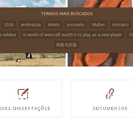
TERMOS MAIS BUSCADOS
2026
andreazza
direito
possuelo
Mulher
mosaico
a neblina
is world of warcraft worth it to play as a new player
D
风歌与庄园
Mapas e
Vídeos
Cartas topográficas
Veja todos os vídeo
ESES/DISSERTAÇÕES
DOCUMENTOS