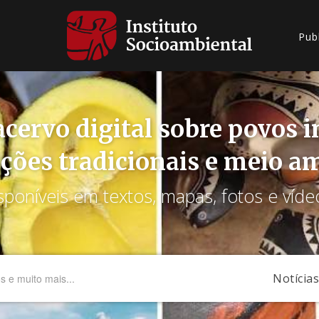
Pub
cervo digital sobre povos 
ções tradicionais e meio a
sponíveis em textos, mapas, fotos e víde
Notícias