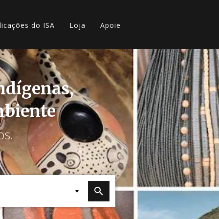
licações do ISA
Loja
Apoie
indígenas,
mbiente
os.