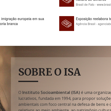
Brasil de Fato - www.brasi
 à imigração europeia em sua
Exposição reelabora t
ioria branca
Agência Brasil - agenciab
SOBRE O ISA
O
Instituto Socioambiental (ISA)
é uma organizaçã
lucrativos, fundada em 1994, para propor soluçõe
ambientais com foco central na defesa de bens e di
relativos ao meio ambiente, ao patrimônio cultura