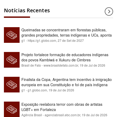
Notícias Recentes
Queimadas se concentraram em florestas públicas,
grandes propriedades, terras indígenas e UCs, aponta
relatório
g1 - https://g1.globo.com,
27 de Set de 2027
Projeto fortalece formação de educadores indígenas
dos povos Kambiwá e Xukuru de Cimbres
Brasil de Fato - www.brasildefato.com.br,
19 de Jul de 2026
Finalista da Copa, Argentina tem incentivo à imigração
europeia em sua Constituição e foi de país indígena
para maioria branca
g1 - g1.globo.com,
19 de Jul de 2026
Exposição reelabora terror com obras de artistas
LGBT+ em Fortaleza
Agência Brasil - agenciabrasil.ebc.com.br,
19 de Jul de 2026