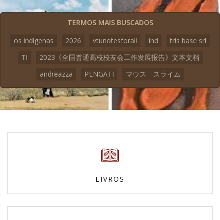
TERMOS MAIS BUSCADOS
os indigenas
2026
vtunotesforall
ind
tris base srl
TI
2023《全国普通高校校友会工作发展报告》文本文档
andreazza
PENGATI
マウス スライム
LIVROS