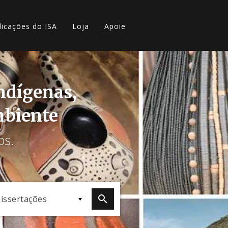
licações do ISA
Loja
Apoie
indígenas,
mbiente
os.
issertações