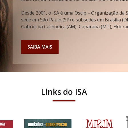
Desde 2001, o ISA é uma Oscip – Organização da So
sede em São Paulo (SP) e subsedes em Brasília (DF
Gabriel da Cachoeira (AM), Canarana (MT), Eldorad
SAIBA MAIS
Links do ISA