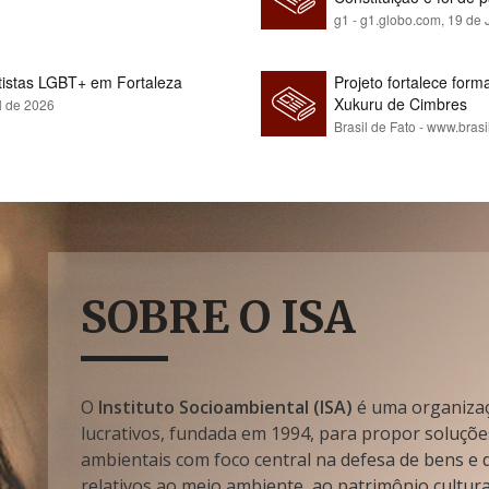
g1 - g1.globo.com,
19 de 
rtistas LGBT+ em Fortaleza
Projeto fortalece fo
Xukuru de Cimbres
l de 2026
Brasil de Fato - www.brasi
SOBRE O ISA
O
Instituto Socioambiental (ISA)
é uma organizaçã
lucrativos, fundada em 1994, para propor soluçõe
ambientais com foco central na defesa de bens e di
relativos ao meio ambiente, ao patrimônio cultura