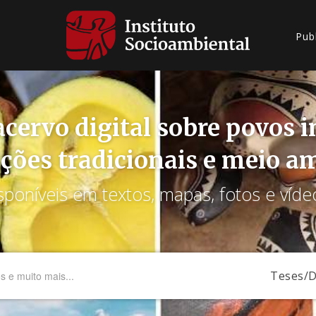
Pub
cervo digital sobre povos 
ções tradicionais e meio a
sponíveis em textos, mapas, fotos e víde
Teses/D