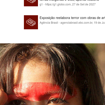
g1 - https://g1.globo.com,
27 de Set de 2027
Exposição reelabora terror com obras de a
Agência Brasil - agenciabrasil.ebc.com.br,
19 de Ju