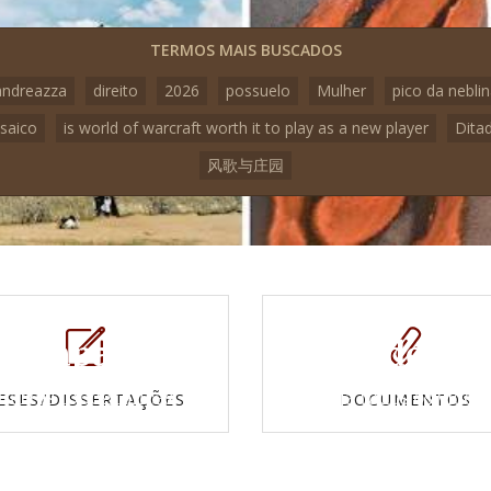
TERMOS MAIS BUSCADOS
andreazza
direito
2026
possuelo
Mulher
pico da nebli
saico
is world of warcraft worth it to play as a new player
Dita
风歌与庄园
Mapas e
Vídeos
Cartas topográficas
Veja todos os vídeo
ESES/DISSERTAÇÕES
DOCUMENTOS