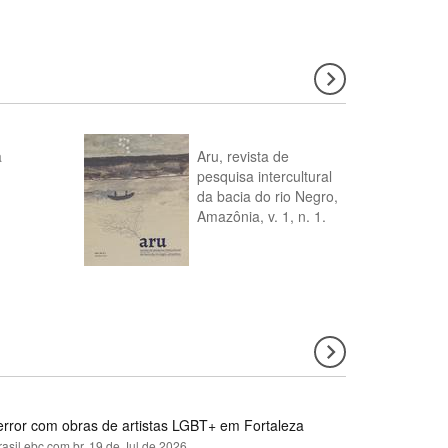
a
Aru, revista de
pesquisa intercultural
da bacia do rio Negro,
Amazônia, v. 1, n. 1.
error com obras de artistas LGBT+ em Fortaleza
rasil.ebc.com.br,
19 de Jul de 2026