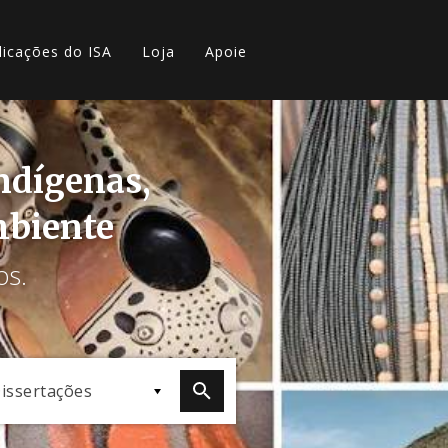
licações do ISA
Loja
Apoie
indígenas,
mbiente
os.
issertações