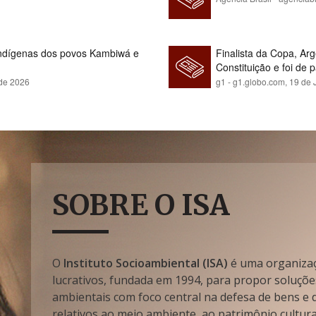
indígenas dos povos Kambiwá e
Finalista da Copa, Ar
Constituição e foi de 
 de 2026
g1 - g1.globo.com,
19 de 
SOBRE O ISA
O
Instituto Socioambiental (ISA)
é uma organizaçã
lucrativos, fundada em 1994, para propor soluçõe
ambientais com foco central na defesa de bens e di
relativos ao meio ambiente, ao patrimônio cultura