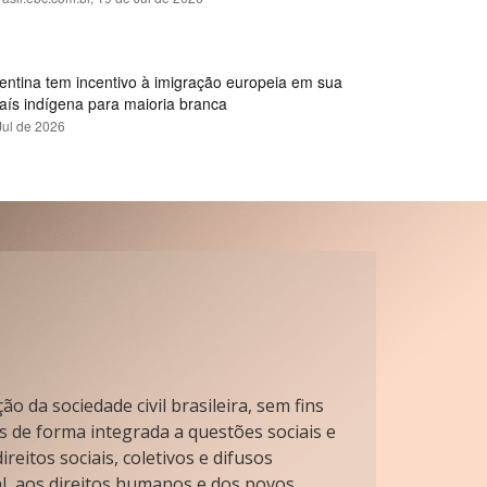
gentina tem incentivo à imigração europeia em sua
país indígena para maioria branca
Jul de 2026
o da sociedade civil brasileira, sem fins
s de forma integrada a questões sociais e
reitos sociais, coletivos e difusos
l, aos direitos humanos e dos povos.