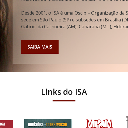
Desde 2001, o ISA é uma Oscip – Organização da So
sede em São Paulo (SP) e subsedes em Brasília (DF
Gabriel da Cachoeira (AM), Canarana (MT), Eldorad
SAIBA MAIS
Links do ISA