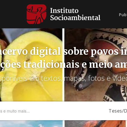
Pub
cervo digital sobre povos 
ções tradicionais e meio a
sponíveis em textos, mapas, fotos e víde
Teses/D