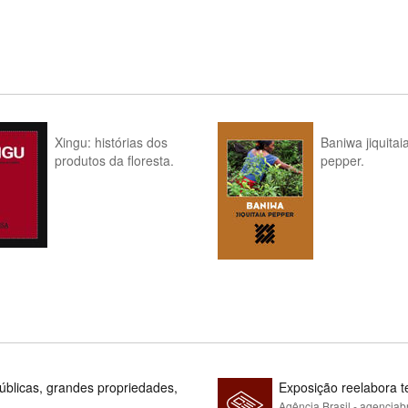
Xingu: histórias dos
Baniwa jiquitai
produtos da floresta.
pepper.
blicas, grandes propriedades,
Exposição reelabora t
Agência Brasil - agenciab