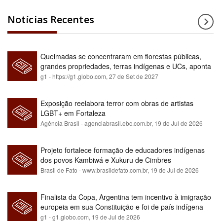
Notícias Recentes
Queimadas se concentraram em florestas públicas,
grandes propriedades, terras indígenas e UCs, aponta
relatório
g1 - https://g1.globo.com,
27 de Set de 2027
Exposição reelabora terror com obras de artistas
LGBT+ em Fortaleza
Agência Brasil - agenciabrasil.ebc.com.br,
19 de Jul de 2026
Projeto fortalece formação de educadores indígenas
dos povos Kambiwá e Xukuru de Cimbres
Brasil de Fato - www.brasildefato.com.br,
19 de Jul de 2026
Finalista da Copa, Argentina tem incentivo à imigração
europeia em sua Constituição e foi de país indígena
para maioria branca
g1 - g1.globo.com,
19 de Jul de 2026