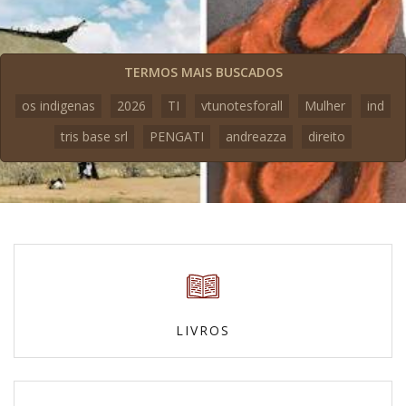
TERMOS MAIS BUSCADOS
os indigenas
2026
TI
vtunotesforall
Mulher
ind
tris base srl
PENGATI
andreazza
direito
LIVROS