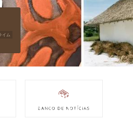
ライム
Povos Indígenas
s
Acesse a enciclopédia
BANCO DE NOTÍCIAS