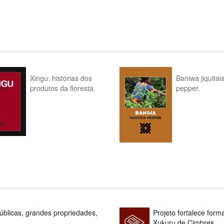
Xingu: histórias dos
Baniwa jiquitai
produtos da floresta.
pepper.
blicas, grandes propriedades,
Projeto fortalece fo
Xukuru de Cimbres