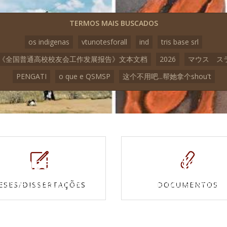
TERMOS MAIS BUSCADOS
os indigenas
vtunotesforall
ind
tris base srl
23《全国普通高校校友会工作发展报告》文本文档
2026
マウス ス
PENGATI
o que e QSMSP
这个不用吧...帮她拿个shou't
Mapas e
Vídeos
Cartas topográficas
Veja todos os vídeo
ESES/DISSERTAÇÕES
DOCUMENTOS