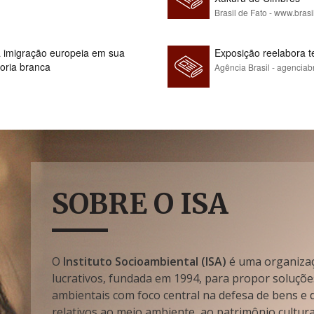
Brasil de Fato - www.brasi
 à imigração europeia em sua
Exposição reelabora t
ioria branca
Agência Brasil - agenciab
SOBRE O ISA
O
Instituto Socioambiental (ISA)
é uma organizaçã
lucrativos, fundada em 1994, para propor soluçõe
ambientais com foco central na defesa de bens e di
relativos ao meio ambiente, ao patrimônio cultura