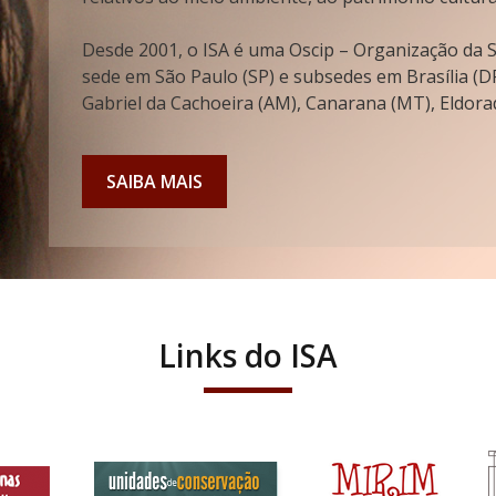
Desde 2001, o ISA é uma Oscip – Organização da So
sede em São Paulo (SP) e subsedes em Brasília (DF
Gabriel da Cachoeira (AM), Canarana (MT), Eldorad
SAIBA MAIS
Links do ISA