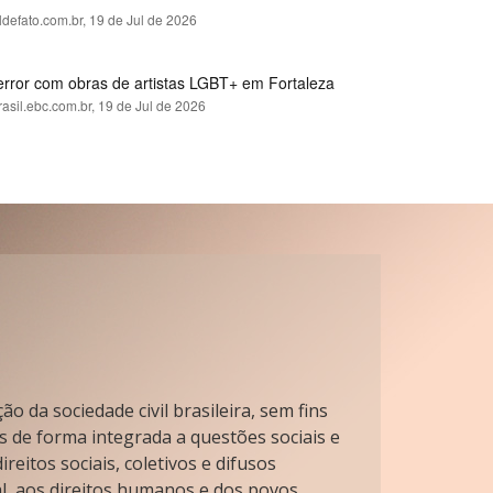
ldefato.com.br,
19 de Jul de 2026
error com obras de artistas LGBT+ em Fortaleza
rasil.ebc.com.br,
19 de Jul de 2026
o da sociedade civil brasileira, sem fins
s de forma integrada a questões sociais e
reitos sociais, coletivos e difusos
l, aos direitos humanos e dos povos.