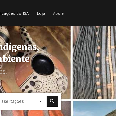
licações do ISA
Loja
Apoie
indígenas,
mbiente
os.
issertações