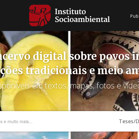
Pub
cervo digital sobre povos 
ções tradicionais e meio a
sponíveis em textos, mapas, fotos e víde
Teses/D