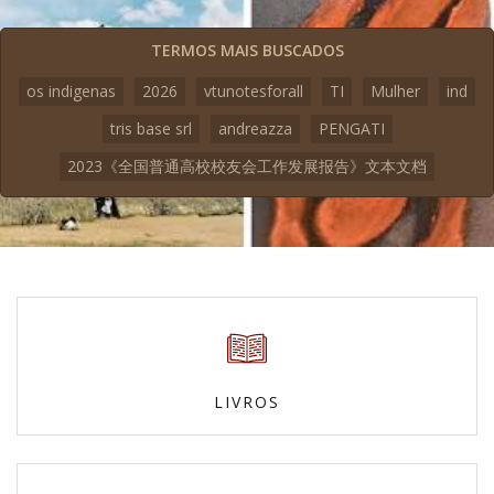
TERMOS MAIS BUSCADOS
os indigenas
2026
vtunotesforall
TI
Mulher
ind
tris base srl
andreazza
PENGATI
2023《全国普通高校校友会工作发展报告》文本文档
LIVROS