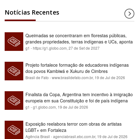
Notícias Recentes
Queimadas se concentraram em florestas públicas,
grandes propriedades, terras indígenas e UCs, aponta
relatório
g1 - https://g1.globo.com,
27 de Set de 2027
Projeto fortalece formação de educadores indígenas
dos povos Kambiwá e Xukuru de Cimbres
Brasil de Fato - www.brasildefato.com.br,
19 de Jul de 2026
Finalista da Copa, Argentina tem incentivo à imigração
europeia em sua Constituição e foi de país indígena
para maioria branca
g1 - g1.globo.com,
19 de Jul de 2026
Exposição reelabora terror com obras de artistas
LGBT+ em Fortaleza
Agência Brasil - agenciabrasil.ebc.com.br,
19 de Jul de 2026