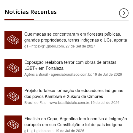
Notícias Recentes
Queimadas se concentraram em florestas públicas,
grandes propriedades, terras indígenas e UCs, aponta
relatório
g1 - https://g1.globo.com,
27 de Set de 2027
Exposição reelabora terror com obras de artistas
LGBT+ em Fortaleza
Agência Brasil - agenciabrasil.ebc.com.br,
19 de Jul de 2026
Projeto fortalece formação de educadores indígenas
dos povos Kambiwá e Xukuru de Cimbres
Brasil de Fato - www.brasildefato.com.br,
19 de Jul de 2026
Finalista da Copa, Argentina tem incentivo à imigração
europeia em sua Constituição e foi de país indígena
para maioria branca
g1 - g1.globo.com,
19 de Jul de 2026