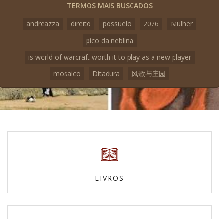
TERMOS MAIS BUSCADOS
andreazza
direito
possuelo
2026
Mulher
pico da neblina
is world of warcraft worth it to play as a new player
mosaico
Ditadura
风歌与庄园
LIVROS