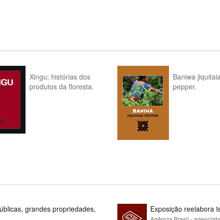
Xingu: histórias dos
Baniwa jiquitai
produtos da floresta.
pepper.
blicas, grandes propriedades,
Exposição reelabora t
Agência Brasil - agenciab