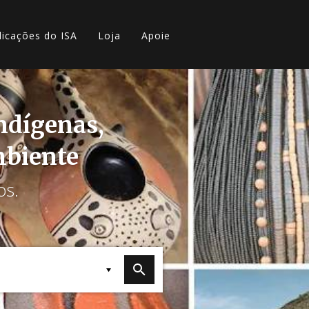
licações do ISA
Loja
Apoie
indígenas,
mbiente
os.