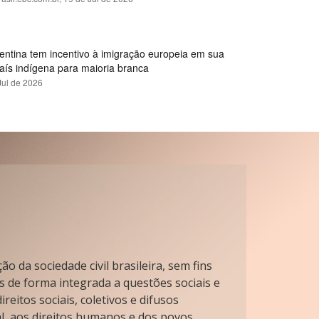
gentina tem incentivo à imigração europeia em sua
país indígena para maioria branca
Jul de 2026
o da sociedade civil brasileira, sem fins
s de forma integrada a questões sociais e
reitos sociais, coletivos e difusos
l, aos direitos humanos e dos povos.