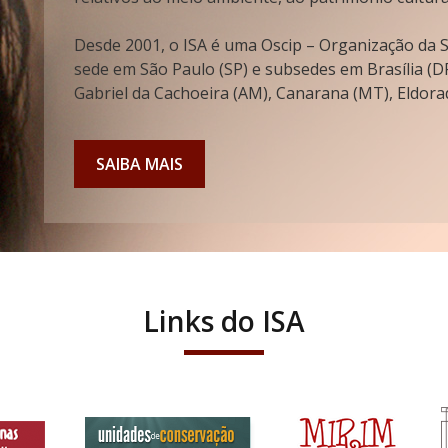
Desde 2001, o ISA é uma Oscip – Organização da So
sede em São Paulo (SP) e subsedes em Brasília (DF
Gabriel da Cachoeira (AM), Canarana (MT), Eldorad
SAIBA MAIS
Links do ISA