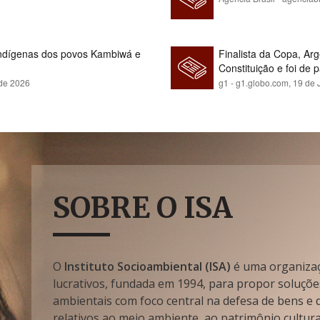
indígenas dos povos Kambiwá e
Finalista da Copa, Ar
Constituição e foi de 
 de 2026
g1 - g1.globo.com,
19 de 
SOBRE O ISA
O
Instituto Socioambiental (ISA)
é uma organizaçã
lucrativos, fundada em 1994, para propor soluçõe
ambientais com foco central na defesa de bens e di
relativos ao meio ambiente, ao patrimônio cultura