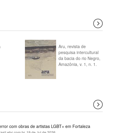
a
Aru, revista de
pesquisa intercultural
da bacia do rio Negro,
Amazônia, v. 1, n. 1.
error com obras de artistas LGBT+ em Fortaleza
rasil.ebc.com.br,
19 de Jul de 2026