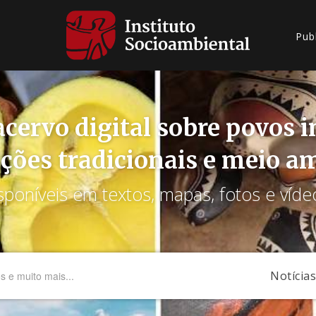
Pub
cervo digital sobre povos 
ções tradicionais e meio a
sponíveis em textos, mapas, fotos e víde
Notícias