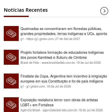
Notícias Recentes
Queimadas se concentraram em florestas públicas,
grandes propriedades, terras indígenas e UCs, aponta
relatório
g1 - https://g1.globo.com,
27 de Set de 2027
Projeto fortalece formação de educadores indígenas
dos povos Kambiwá e Xukuru de Cimbres
Brasil de Fato - www.brasildefato.com.br,
19 de Jul de 2026
Finalista da Copa, Argentina tem incentivo à imigração
europeia em sua Constituição e foi de país indígena
para maioria branca
g1 - g1.globo.com,
19 de Jul de 2026
Exposição reelabora terror com obras de artistas
LGBT+ em Fortaleza
Agência Brasil - agenciabrasil.ebc.com.br,
19 de Jul de 2026