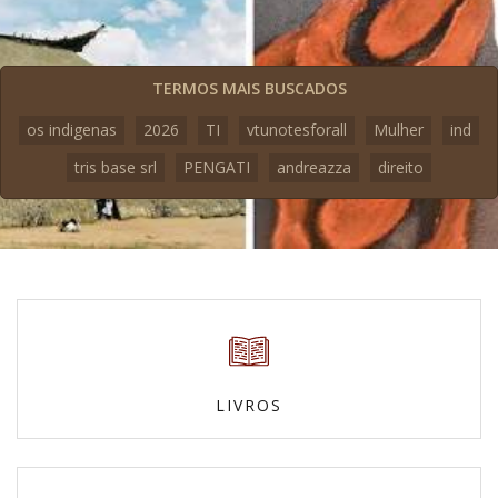
TERMOS MAIS BUSCADOS
os indigenas
2026
TI
vtunotesforall
Mulher
ind
tris base srl
PENGATI
andreazza
direito
LIVROS