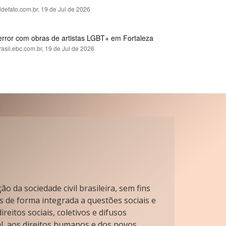
ldefato.com.br,
19 de Jul de 2026
error com obras de artistas LGBT+ em Fortaleza
rasil.ebc.com.br,
19 de Jul de 2026
o da sociedade civil brasileira, sem fins
s de forma integrada a questões sociais e
reitos sociais, coletivos e difusos
l, aos direitos humanos e dos povos.