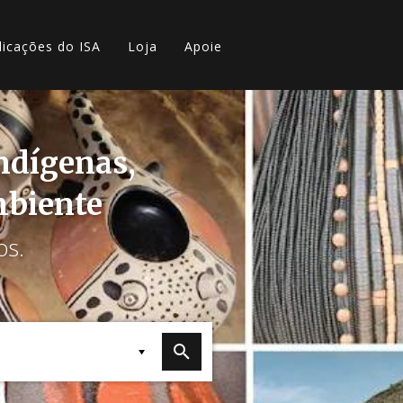
licações do ISA
Loja
Apoie
indígenas,
mbiente
os.