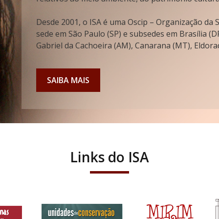
Desde 2001, o ISA é uma Oscip – Organização da So
sede em São Paulo (SP) e subsedes em Brasília (DF
Gabriel da Cachoeira (AM), Canarana (MT), Eldorad
SAIBA MAIS
Links do ISA