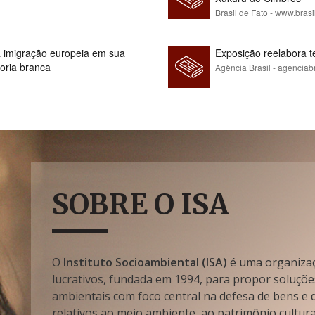
Brasil de Fato - www.brasi
 à imigração europeia em sua
Exposição reelabora t
ioria branca
Agência Brasil - agenciab
SOBRE O ISA
O
Instituto Socioambiental (ISA)
é uma organizaçã
lucrativos, fundada em 1994, para propor soluçõe
ambientais com foco central na defesa de bens e di
relativos ao meio ambiente, ao patrimônio cultura