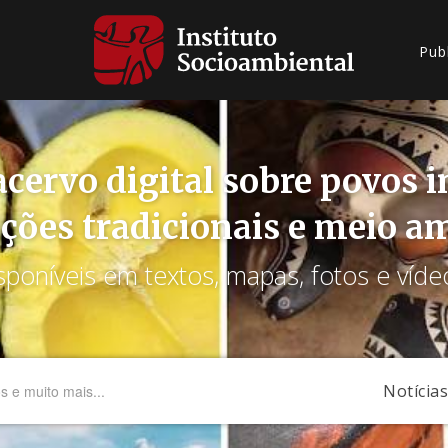
Pub
cervo digital sobre povos 
ções tradicionais e meio a
sponíveis em textos, mapas, fotos e víde
Notícias