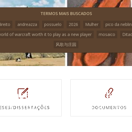
TERMOS MAIS BUSCADOS
ireito
andreazza
possuelo
2026
Mulher
pico da nebli
world of warcraft worth it to play as a new player
mosaico
Dita
风歌与庄园
Mapas e
Vídeos
Cartas topográficas
Veja todos os vídeo
ESES/DISSERTAÇÕES
DOCUMENTOS