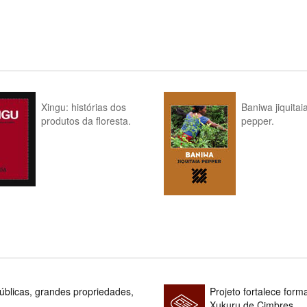
Xingu: histórias dos
Baniwa jiquitai
produtos da floresta.
pepper.
blicas, grandes propriedades,
Projeto fortalece fo
Xukuru de Cimbres