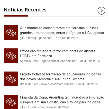
Notícias Recentes
Queimadas se concentraram em florestas públicas,
grandes propriedades, terras indígenas e UCs, aponta
relatório
g1 - https://g1.globo.com,
27 de Set de 2027
Exposição reelabora terror com obras de artistas
LGBT+ em Fortaleza
Agência Brasil - agenciabrasil.ebc.com.br,
19 de Jul de 2026
Projeto fortalece formação de educadores indígenas
dos povos Kambiwá e Xukuru de Cimbres
Brasil de Fato - www.brasildefato.com.br,
19 de Jul de 2026
Finalista da Copa, Argentina tem incentivo à imigração
europeia em sua Constituição e foi de país indígena
para maioria branca
g1 - g1.globo.com,
19 de Jul de 2026