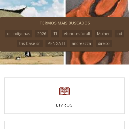
TERMOS MAIS BUSCADOS
os indigenas
2026
TI
vtunotesforall
Mulher
ind
tris base srl
PENGATI
andreazza
direito
LIVROS