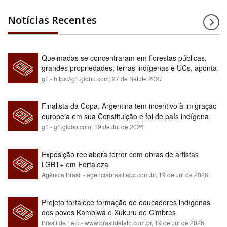
Notícias Recentes
Queimadas se concentraram em florestas públicas,
grandes propriedades, terras indígenas e UCs, aponta
relatório
g1 - https://g1.globo.com,
27 de Set de 2027
Finalista da Copa, Argentina tem incentivo à imigração
europeia em sua Constituição e foi de país indígena
para maioria branca
g1 - g1.globo.com,
19 de Jul de 2026
Exposição reelabora terror com obras de artistas
LGBT+ em Fortaleza
Agência Brasil - agenciabrasil.ebc.com.br,
19 de Jul de 2026
Projeto fortalece formação de educadores indígenas
dos povos Kambiwá e Xukuru de Cimbres
Brasil de Fato - www.brasildefato.com.br,
19 de Jul de 2026