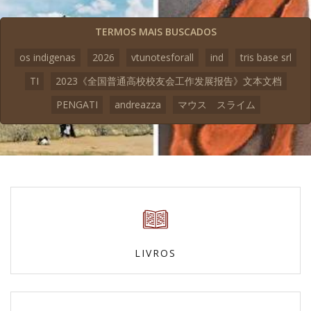
TERMOS MAIS BUSCADOS
os indigenas
2026
vtunotesforall
ind
tris base srl
TI
2023《全国普通高校校友会工作发展报告》文本文档
PENGATI
andreazza
マウス スライム
LIVROS