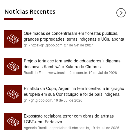
Notícias Recentes
Queimadas se concentraram em florestas públicas,
grandes propriedades, terras indígenas e UCs, aponta
relatório
g1 - https://g1.globo.com,
27 de Set de 2027
Projeto fortalece formação de educadores indígenas
dos povos Kambiwá e Xukuru de Cimbres
Brasil de Fato - www.brasildefato.com.br,
19 de Jul de 2026
Finalista da Copa, Argentina tem incentivo à imigração
europeia em sua Constituição e foi de país indígena
para maioria branca
g1 - g1.globo.com,
19 de Jul de 2026
Exposição reelabora terror com obras de artistas
LGBT+ em Fortaleza
Agência Brasil - agenciabrasil.ebc.com.br,
19 de Jul de 2026