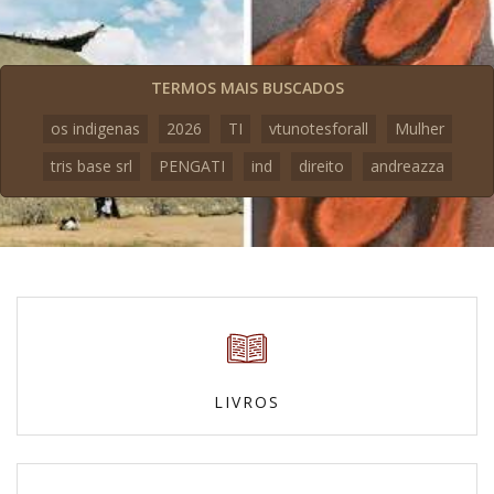
TERMOS MAIS BUSCADOS
os indigenas
2026
TI
vtunotesforall
Mulher
tris base srl
PENGATI
ind
direito
andreazza
LIVROS