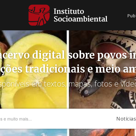
Pub
cervo digital sobre povos 
ções tradicionais e meio a
sponíveis em textos, mapas, fotos e víde
Notícias