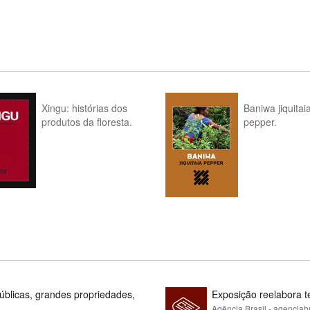
Xingu: histórias dos
Baniwa jiquitai
produtos da floresta.
pepper.
blicas, grandes propriedades,
Exposição reelabora t
Agência Brasil - agenciab