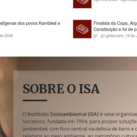
indígenas dos povos Kambiwá e
Finalista da Copa, Ar
Constituição e foi de 
 de 2026
g1 - g1.globo.com,
19 de 
SOBRE O ISA
O
Instituto Socioambiental (ISA)
é uma organizaçã
lucrativos, fundada em 1994, para propor soluçõe
ambientais com foco central na defesa de bens e di
relativos ao meio ambiente, ao patrimônio cultura