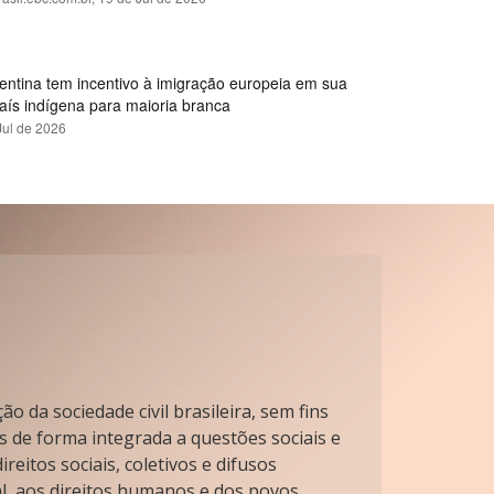
gentina tem incentivo à imigração europeia em sua
país indígena para maioria branca
Jul de 2026
o da sociedade civil brasileira, sem fins
s de forma integrada a questões sociais e
reitos sociais, coletivos e difusos
l, aos direitos humanos e dos povos.