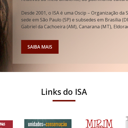
Desde 2001, o ISA é uma Oscip – Organização da So
sede em São Paulo (SP) e subsedes em Brasília (DF
Gabriel da Cachoeira (AM), Canarana (MT), Eldorad
SAIBA MAIS
Links do ISA