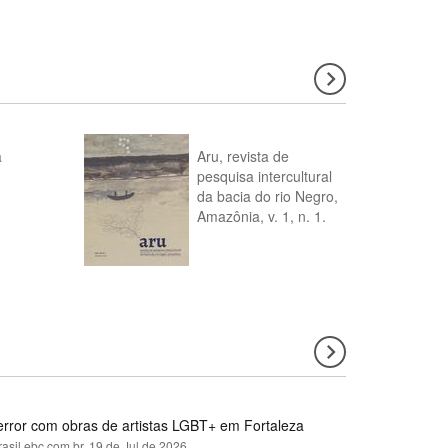
a
Aru, revista de
pesquisa intercultural
da bacia do rio Negro,
Amazônia, v. 1, n. 1.
error com obras de artistas LGBT+ em Fortaleza
rasil.ebc.com.br,
19 de Jul de 2026