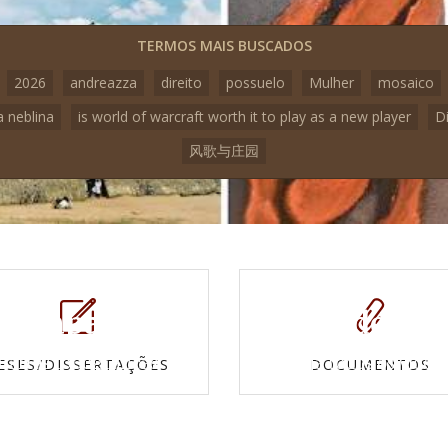
TERMOS MAIS BUSCADOS
2026
andreazza
direito
possuelo
Mulher
mosaico
a neblina
is world of warcraft worth it to play as a new player
D
风歌与庄园
Mapas e
Vídeos
Cartas topográficas
Veja todos os vídeo
ESES/DISSERTAÇÕES
DOCUMENTOS