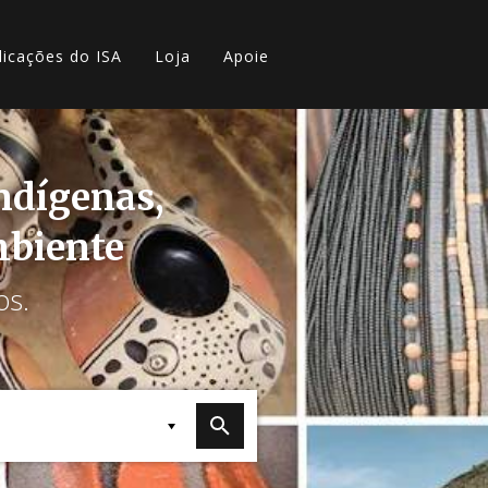
licações do ISA
Loja
Apoie
indígenas,
mbiente
os.