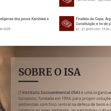
indígenas dos povos Kambiwá e
Finalista da Copa, Ar
Constituição e foi de 
 de 2026
g1 - g1.globo.com,
19 de 
SOBRE O ISA
O
Instituto Socioambiental (ISA)
é uma organizaçã
lucrativos, fundada em 1994, para propor soluçõe
ambientais com foco central na defesa de bens e di
relativos ao meio ambiente, ao patrimônio cultura