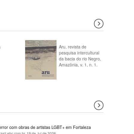
a
Aru, revista de
pesquisa intercultural
da bacia do rio Negro,
Amazônia, v. 1, n. 1.
error com obras de artistas LGBT+ em Fortaleza
rasil.ebc.com.br,
19 de Jul de 2026