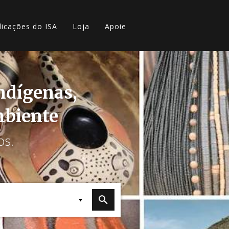
licações do ISA
Loja
Apoie
indígenas,
mbiente
os.