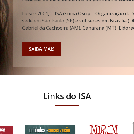
Desde 2001, o ISA é uma Oscip – Organização da So
sede em São Paulo (SP) e subsedes em Brasília (DF
Gabriel da Cachoeira (AM), Canarana (MT), Eldorad
SAIBA MAIS
Links do ISA