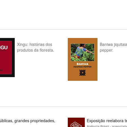
Xingu: histórias dos
Baniwa jiquitai
produtos da floresta.
pepper.
blicas, grandes propriedades,
Exposição reelabora t
Agência Brasil - agenciab