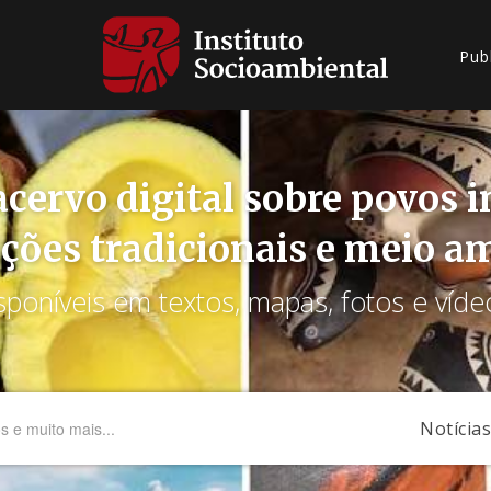
Pub
cervo digital sobre povos 
ções tradicionais e meio a
sponíveis em textos, mapas, fotos e víde
Notícias