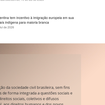
gentina tem incentivo à imigração europeia em sua
país indígena para maioria branca
Jul de 2026
o da sociedade civil brasileira, sem fins
s de forma integrada a questões sociais e
reitos sociais, coletivos e difusos
l, aos direitos humanos e dos povos.