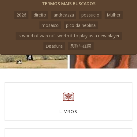
TERMOS MAIS BUSCADOS
2026
direito
andreazza
possuelo
Mulher
mosaico
pico da neblina
is world of warcraft worth it to play as a new player
Ditadura
风歌与庄园
LIVROS