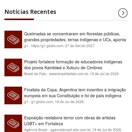
Notícias Recentes
Queimadas se concentraram em florestas públicas,
grandes propriedades, terras indígenas e UCs, aponta
relatório
g1 - https://g1.globo.com,
27 de Set de 2027
Projeto fortalece formação de educadores indígenas
dos povos Kambiwá e Xukuru de Cimbres
Brasil de Fato - www.brasildefato.com.br,
19 de Jul de 2026
Finalista da Copa, Argentina tem incentivo à imigração
europeia em sua Constituição e foi de país indígena
para maioria branca
g1 - g1.globo.com,
19 de Jul de 2026
Exposição reelabora terror com obras de artistas
LGBT+ em Fortaleza
Agência Brasil - agenciabrasil.ebc.com.br,
19 de Jul de 2026