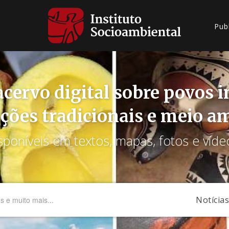
Pub
cervo digital sobre povos 
ções tradicionais e meio a
sponíveis em textos, mapas, fotos e víde
Notícias