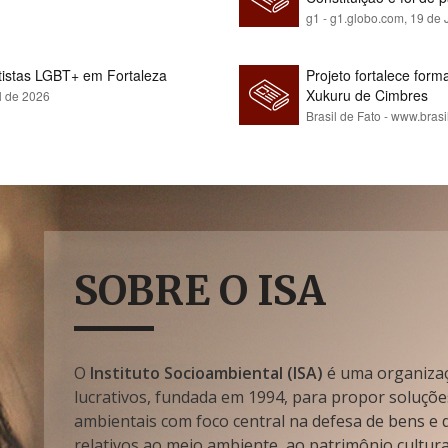
g1 - g1.globo.com,
19 de 
rtistas LGBT+ em Fortaleza
Projeto fortalece fo
Xukuru de Cimbres
l de 2026
Brasil de Fato - www.brasi
SOBRE O ISA
O
Instituto Socioambiental (ISA)
é uma organizaçã
lucrativos, fundada em 1994, para propor soluçõe
ambientais com foco central na defesa de bens e di
relativos ao meio ambiente, ao patrimônio cultura