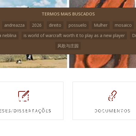
TERMOS MAIS BUSCADOS
andreazza
2026
direito
possuelo
Mulher
mosaico
a neblina
is world of warcraft worth it to play as a new player
D
风歌与庄园
Mapas e
Vídeos
Cartas topográficas
Veja todos os vídeo
ESES/DISSERTAÇÕES
DOCUMENTOS