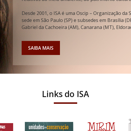
Desde 2001, o ISA é uma Oscip – Organização da So
sede em São Paulo (SP) e subsedes em Brasília (DF
Gabriel da Cachoeira (AM), Canarana (MT), Eldorad
SAIBA MAIS
Links do ISA