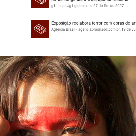
g1 - https://g1.globo.com,
27 de Set de 2027
Exposição reelabora terror com obras de a
Agência Brasil - agenciabrasil.ebc.com.br,
19 de Ju