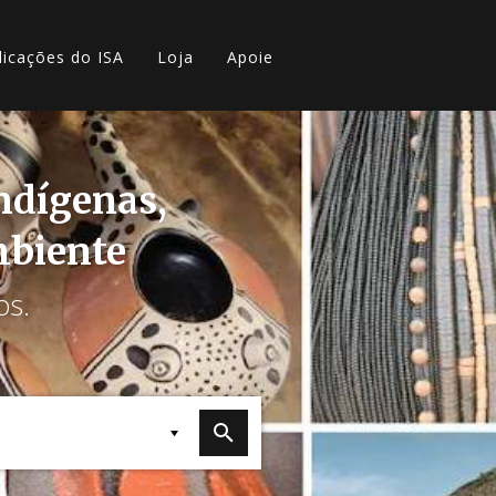
licações do ISA
Loja
Apoie
indígenas,
mbiente
os.