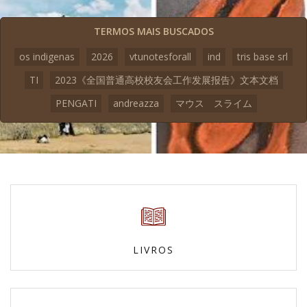
TERMOS MAIS BUSCADOS
os indigenas
2026
vtunotesforall
ind
tris base srl
TI
2023《全国普通高校校友会工作发展报告》文本文档
PENGATI
andreazza
マウス スライム
LIVROS