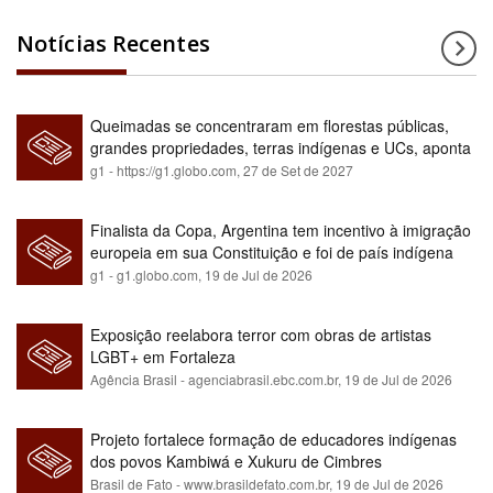
Notícias Recentes
Queimadas se concentraram em florestas públicas,
grandes propriedades, terras indígenas e UCs, aponta
relatório
g1 - https://g1.globo.com,
27 de Set de 2027
Finalista da Copa, Argentina tem incentivo à imigração
europeia em sua Constituição e foi de país indígena
para maioria branca
g1 - g1.globo.com,
19 de Jul de 2026
Exposição reelabora terror com obras de artistas
LGBT+ em Fortaleza
Agência Brasil - agenciabrasil.ebc.com.br,
19 de Jul de 2026
Projeto fortalece formação de educadores indígenas
dos povos Kambiwá e Xukuru de Cimbres
Brasil de Fato - www.brasildefato.com.br,
19 de Jul de 2026