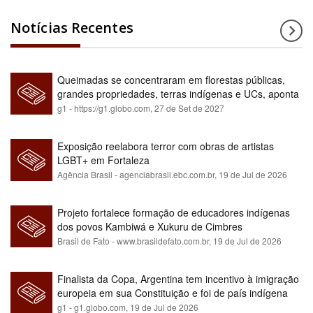
Notícias Recentes
Queimadas se concentraram em florestas públicas,
grandes propriedades, terras indígenas e UCs, aponta
relatório
g1 - https://g1.globo.com,
27 de Set de 2027
Exposição reelabora terror com obras de artistas
LGBT+ em Fortaleza
Agência Brasil - agenciabrasil.ebc.com.br,
19 de Jul de 2026
Projeto fortalece formação de educadores indígenas
dos povos Kambiwá e Xukuru de Cimbres
Brasil de Fato - www.brasildefato.com.br,
19 de Jul de 2026
Finalista da Copa, Argentina tem incentivo à imigração
europeia em sua Constituição e foi de país indígena
para maioria branca
g1 - g1.globo.com,
19 de Jul de 2026