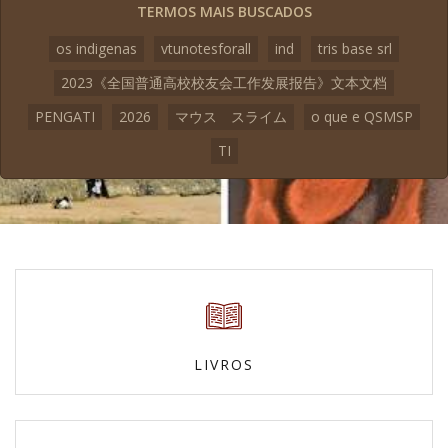
TERMOS MAIS BUSCADOS
os indigenas
vtunotesforall
ind
tris base srl
2023《全国普通高校校友会工作发展报告》文本文档
PENGATI
2026
マウス スライム
o que e QSMSP
TI
LIVROS