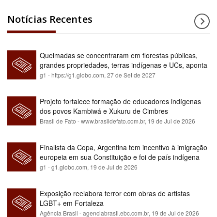
Notícias Recentes
Queimadas se concentraram em florestas públicas,
grandes propriedades, terras indígenas e UCs, aponta
relatório
g1 - https://g1.globo.com,
27 de Set de 2027
Projeto fortalece formação de educadores indígenas
dos povos Kambiwá e Xukuru de Cimbres
Brasil de Fato - www.brasildefato.com.br,
19 de Jul de 2026
Finalista da Copa, Argentina tem incentivo à imigração
europeia em sua Constituição e foi de país indígena
para maioria branca
g1 - g1.globo.com,
19 de Jul de 2026
Exposição reelabora terror com obras de artistas
LGBT+ em Fortaleza
Agência Brasil - agenciabrasil.ebc.com.br,
19 de Jul de 2026