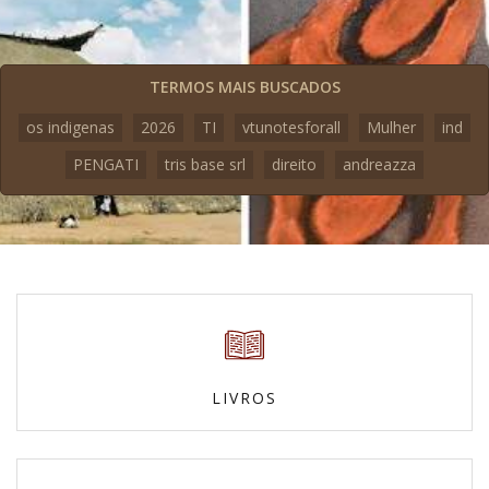
TERMOS MAIS BUSCADOS
os indigenas
2026
TI
vtunotesforall
Mulher
ind
PENGATI
tris base srl
direito
andreazza
LIVROS