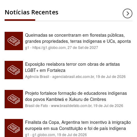
Notícias Recentes
Queimadas se concentraram em florestas públicas,
grandes propriedades, terras indígenas e UCs, aponta
relatório
g1 - https://g1.globo.com,
27 de Set de 2027
Exposição reelabora terror com obras de artistas
LGBT+ em Fortaleza
Agência Brasil - agenciabrasil.ebc.com.br,
19 de Jul de 2026
Projeto fortalece formação de educadores indígenas
dos povos Kambiwá e Xukuru de Cimbres
Brasil de Fato - www.brasildefato.com.br,
19 de Jul de 2026
Finalista da Copa, Argentina tem incentivo à imigração
europeia em sua Constituição e foi de país indígena
para maioria branca
g1 - g1.globo.com,
19 de Jul de 2026