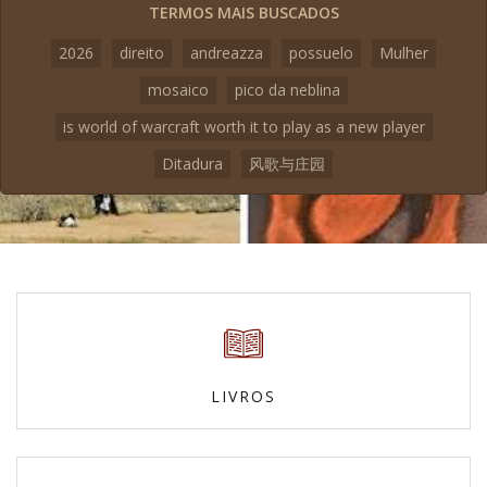
TERMOS MAIS BUSCADOS
2026
direito
andreazza
possuelo
Mulher
mosaico
pico da neblina
is world of warcraft worth it to play as a new player
Ditadura
风歌与庄园
LIVROS