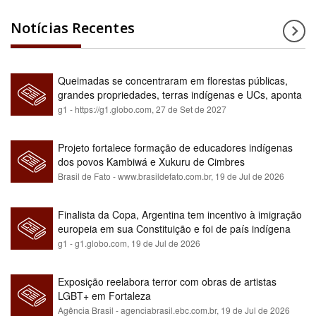
Notícias Recentes
Queimadas se concentraram em florestas públicas,
grandes propriedades, terras indígenas e UCs, aponta
relatório
g1 - https://g1.globo.com,
27 de Set de 2027
Projeto fortalece formação de educadores indígenas
dos povos Kambiwá e Xukuru de Cimbres
Brasil de Fato - www.brasildefato.com.br,
19 de Jul de 2026
Finalista da Copa, Argentina tem incentivo à imigração
europeia em sua Constituição e foi de país indígena
para maioria branca
g1 - g1.globo.com,
19 de Jul de 2026
Exposição reelabora terror com obras de artistas
LGBT+ em Fortaleza
Agência Brasil - agenciabrasil.ebc.com.br,
19 de Jul de 2026