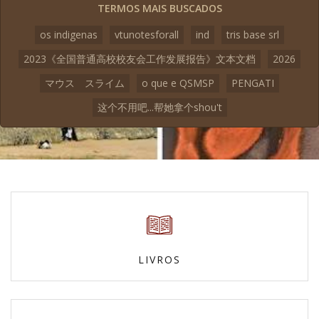
TERMOS MAIS BUSCADOS
os indigenas
vtunotesforall
ind
tris base srl
2023《全国普通高校校友会工作发展报告》文本文档
2026
マウス スライム
o que e QSMSP
PENGATI
这个不用吧...帮她拿个shou't
LIVROS