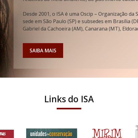
Desde 2001, o ISA é uma Oscip – Organização da So
sede em São Paulo (SP) e subsedes em Brasília (DF
Gabriel da Cachoeira (AM), Canarana (MT), Eldorad
SAIBA MAIS
Links do ISA