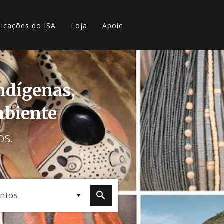
licações do ISA
Loja
Apoie
indígenas,
mbiente
os.
ntos