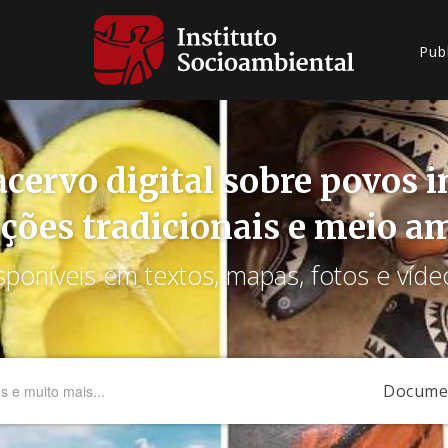
Pub
cervo digital sobre povos 
ções tradicionais e meio a
sponíveis em textos, mapas, fotos e víde
Docume