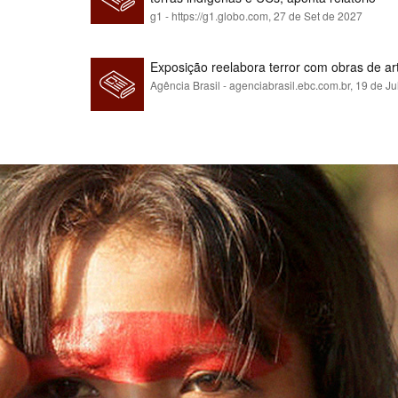
g1 - https://g1.globo.com,
27 de Set de 2027
Exposição reelabora terror com obras de a
Agência Brasil - agenciabrasil.ebc.com.br,
19 de Ju