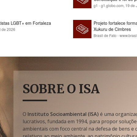
g1 - g1.globo.com,
19 de 
rtistas LGBT+ em Fortaleza
Projeto fortalece fo
Xukuru de Cimbres
l de 2026
Brasil de Fato - www.brasi
SOBRE O ISA
O
Instituto Socioambiental (ISA)
é uma organizaçã
lucrativos, fundada em 1994, para propor soluçõe
ambientais com foco central na defesa de bens e di
relativos ao meio ambiente, ao patrimônio cultura