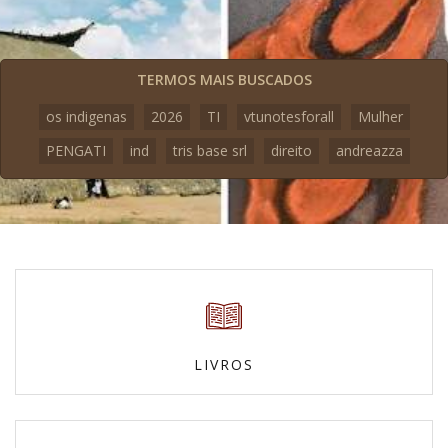
TERMOS MAIS BUSCADOS
os indigenas
2026
TI
vtunotesforall
Mulher
PENGATI
ind
tris base srl
direito
andreazza
LIVROS