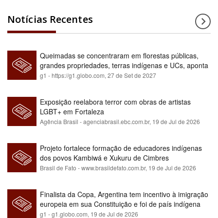
Notícias Recentes
Queimadas se concentraram em florestas públicas,
grandes propriedades, terras indígenas e UCs, aponta
relatório
g1 - https://g1.globo.com,
27 de Set de 2027
Exposição reelabora terror com obras de artistas
LGBT+ em Fortaleza
Agência Brasil - agenciabrasil.ebc.com.br,
19 de Jul de 2026
Projeto fortalece formação de educadores indígenas
dos povos Kambiwá e Xukuru de Cimbres
Brasil de Fato - www.brasildefato.com.br,
19 de Jul de 2026
Finalista da Copa, Argentina tem incentivo à imigração
europeia em sua Constituição e foi de país indígena
para maioria branca
g1 - g1.globo.com,
19 de Jul de 2026