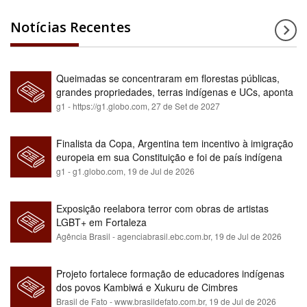
Notícias Recentes
Queimadas se concentraram em florestas públicas,
grandes propriedades, terras indígenas e UCs, aponta
relatório
g1 - https://g1.globo.com,
27 de Set de 2027
Finalista da Copa, Argentina tem incentivo à imigração
europeia em sua Constituição e foi de país indígena
para maioria branca
g1 - g1.globo.com,
19 de Jul de 2026
Exposição reelabora terror com obras de artistas
LGBT+ em Fortaleza
Agência Brasil - agenciabrasil.ebc.com.br,
19 de Jul de 2026
Projeto fortalece formação de educadores indígenas
dos povos Kambiwá e Xukuru de Cimbres
Brasil de Fato - www.brasildefato.com.br,
19 de Jul de 2026