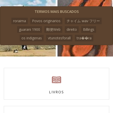
TERMOS MAIS BUSCADOS
roraima
Povos originarios
チャイム wav フリー
guarani 1900
郵便Web
direito
Billings
os indigenas
vtunotesforall
tra��ra
LIVROS