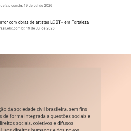
ldefato.com.br,
19 de Jul de 2026
error com obras de artistas LGBT+ em Fortaleza
rasil.ebc.com.br,
19 de Jul de 2026
o da sociedade civil brasileira, sem fins
s de forma integrada a questões sociais e
reitos sociais, coletivos e difusos
l, aos direitos humanos e dos povos.