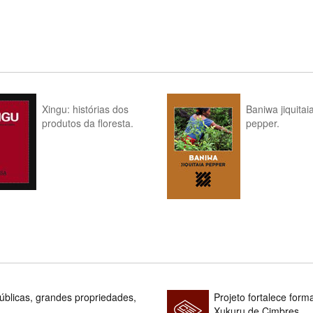
Xingu: histórias dos
Baniwa jiquitai
produtos da floresta.
pepper.
blicas, grandes propriedades,
Projeto fortalece fo
Xukuru de Cimbres