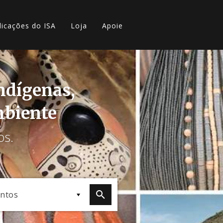
licações do ISA
Loja
Apoie
indígenas,
mbiente
os.
ntos