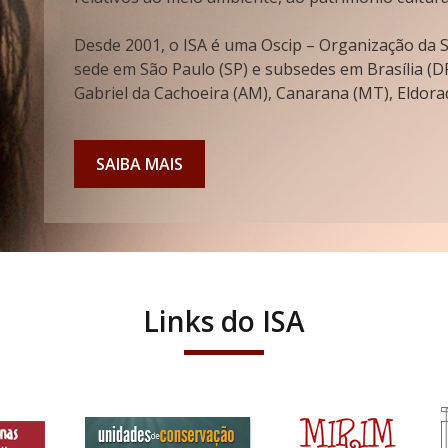
Desde 2001, o ISA é uma Oscip – Organização da So
sede em São Paulo (SP) e subsedes em Brasília (DF
Gabriel da Cachoeira (AM), Canarana (MT), Eldorad
SAIBA MAIS
Links do ISA