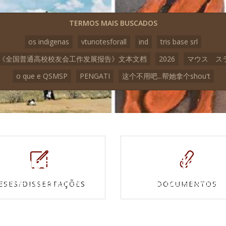
TERMOS MAIS BUSCADOS
os indigenas
vtunotesforall
ind
tris base srl
23《全国普通高校校友会工作发展报告》文本文档
2026
マウス ス
o que e QSMSP
PENGATI
这个不用吧...帮她拿个shou't
Mapas e
Vídeos
Cartas topográficas
Veja todos os vídeo
ESES/DISSERTAÇÕES
DOCUMENTOS