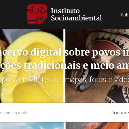
Pub
cervo digital sobre povos 
ções tradicionais e meio a
sponíveis em textos, mapas, fotos e víde
Docume