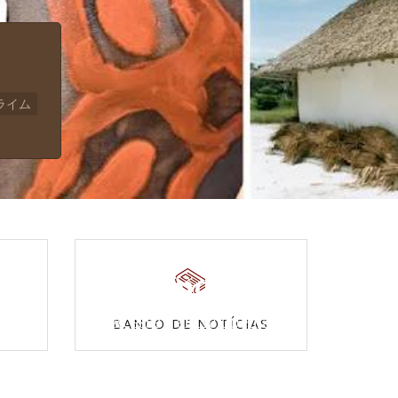
ライム
Povos Indígenas
s
Acesse a enciclopédia
BANCO DE NOTÍCIAS