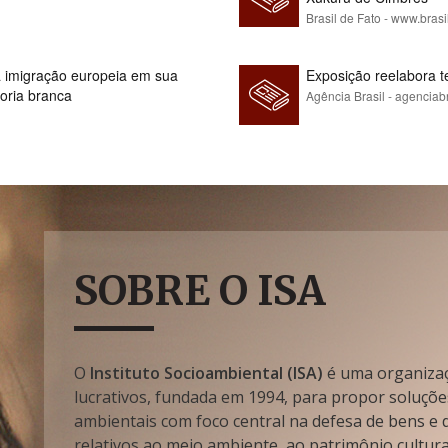
Brasil de Fato - www.brasi
 à imigração europeia em sua
Exposição reelabora t
ioria branca
Agência Brasil - agenciab
SOBRE O ISA
O
Instituto Socioambiental (ISA)
é uma organizaçã
lucrativos, fundada em 1994, para propor soluçõe
ambientais com foco central na defesa de bens e di
relativos ao meio ambiente, ao patrimônio cultura