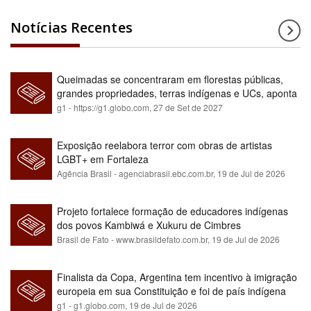
Notícias Recentes
Queimadas se concentraram em florestas públicas,
grandes propriedades, terras indígenas e UCs, aponta
relatório
g1 - https://g1.globo.com,
27 de Set de 2027
Exposição reelabora terror com obras de artistas
LGBT+ em Fortaleza
Agência Brasil - agenciabrasil.ebc.com.br,
19 de Jul de 2026
Projeto fortalece formação de educadores indígenas
dos povos Kambiwá e Xukuru de Cimbres
Brasil de Fato - www.brasildefato.com.br,
19 de Jul de 2026
Finalista da Copa, Argentina tem incentivo à imigração
europeia em sua Constituição e foi de país indígena
para maioria branca
g1 - g1.globo.com,
19 de Jul de 2026