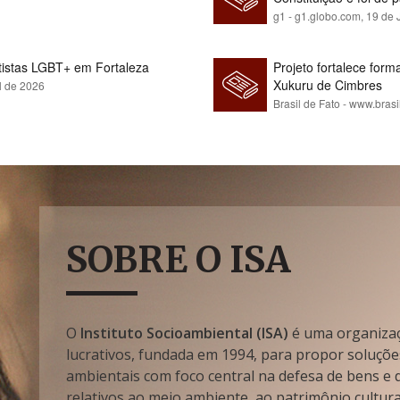
g1 - g1.globo.com,
19 de 
rtistas LGBT+ em Fortaleza
Projeto fortalece fo
Xukuru de Cimbres
l de 2026
Brasil de Fato - www.brasi
SOBRE O ISA
O
Instituto Socioambiental (ISA)
é uma organizaçã
lucrativos, fundada em 1994, para propor soluçõe
ambientais com foco central na defesa de bens e di
relativos ao meio ambiente, ao patrimônio cultura