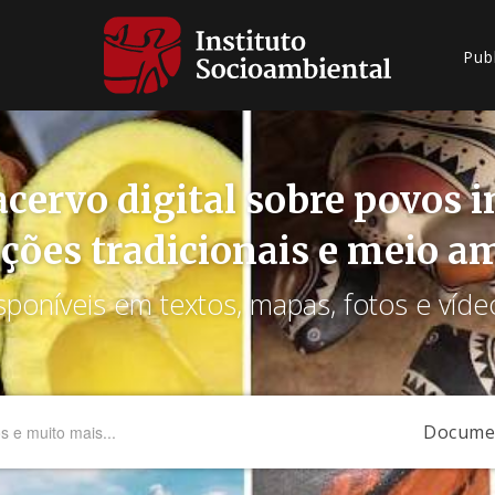
Pub
cervo digital sobre povos 
ções tradicionais e meio a
sponíveis em textos, mapas, fotos e víde
Docume