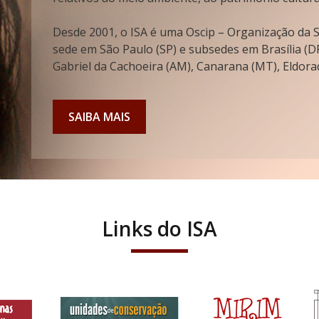
Desde 2001, o ISA é uma Oscip – Organização da So
sede em São Paulo (SP) e subsedes em Brasília (DF
Gabriel da Cachoeira (AM), Canarana (MT), Eldorad
SAIBA MAIS
Links do ISA