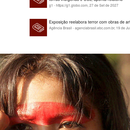
g1 - https://g1.globo.com,
27 de Set de 2027
Exposição reelabora terror com obras de a
Agência Brasil - agenciabrasil.ebc.com.br,
19 de Ju