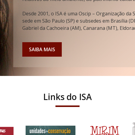
Desde 2001, o ISA é uma Oscip – Organização da So
sede em São Paulo (SP) e subsedes em Brasília (DF
Gabriel da Cachoeira (AM), Canarana (MT), Eldorad
SAIBA MAIS
Links do ISA