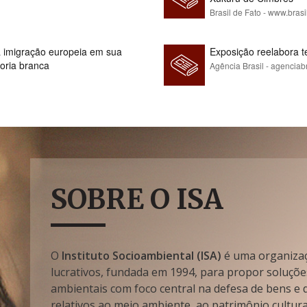
Brasil de Fato - www.brasi
 à imigração europeia em sua
Exposição reelabora t
ioria branca
Agência Brasil - agenciab
SOBRE O ISA
O
Instituto Socioambiental (ISA)
é uma organizaçã
lucrativos, fundada em 1994, para propor soluçõe
ambientais com foco central na defesa de bens e di
relativos ao meio ambiente, ao patrimônio cultura