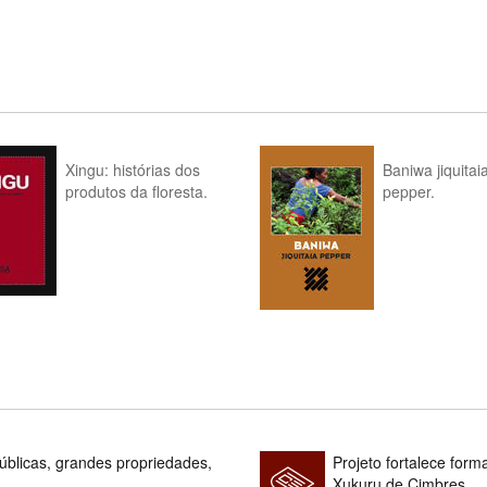
Xingu: histórias dos
Baniwa jiquitai
produtos da floresta.
pepper.
blicas, grandes propriedades,
Projeto fortalece fo
Xukuru de Cimbres