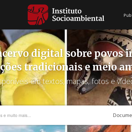
Pub
cervo digital sobre povos 
ções tradicionais e meio a
sponíveis em textos, mapas, fotos e víde
Docume