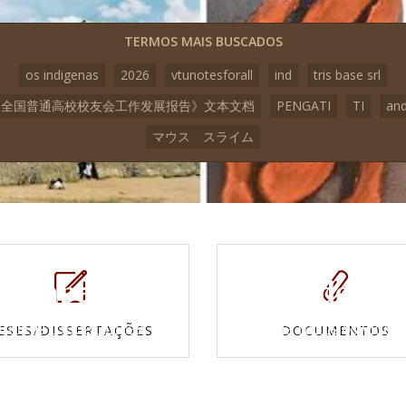
TERMOS MAIS BUSCADOS
os indigenas
2026
vtunotesforall
ind
tris base srl
3《全国普通高校校友会工作发展报告》文本文档
PENGATI
TI
an
マウス スライム
Mapas e
Vídeos
Cartas topográficas
Veja todos os vídeo
ESES/DISSERTAÇÕES
DOCUMENTOS