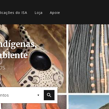
licações do ISA
Loja
Apoie
indígenas,
mbiente
os.
ntos