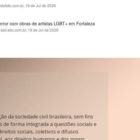
ldefato.com.br,
19 de Jul de 2026
error com obras de artistas LGBT+ em Fortaleza
rasil.ebc.com.br,
19 de Jul de 2026
o da sociedade civil brasileira, sem fins
s de forma integrada a questões sociais e
reitos sociais, coletivos e difusos
l, aos direitos humanos e dos povos.