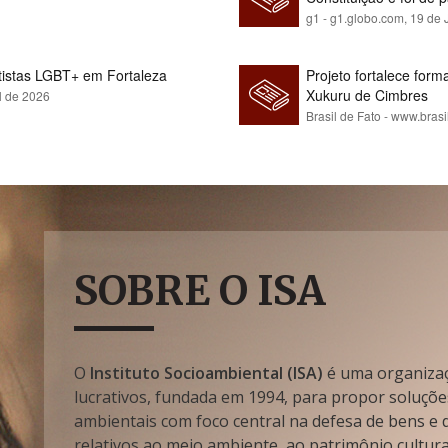
g1 - g1.globo.com,
19 de 
rtistas LGBT+ em Fortaleza
Projeto fortalece fo
Xukuru de Cimbres
l de 2026
Brasil de Fato - www.brasi
SOBRE O ISA
O
Instituto Socioambiental (ISA)
é uma organizaçã
lucrativos, fundada em 1994, para propor soluçõe
ambientais com foco central na defesa de bens e di
relativos ao meio ambiente, ao patrimônio cultura