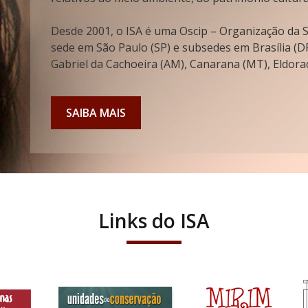
Desde 2001, o ISA é uma Oscip – Organização da So
sede em São Paulo (SP) e subsedes em Brasília (DF
Gabriel da Cachoeira (AM), Canarana (MT), Eldorad
SAIBA MAIS
Links do ISA