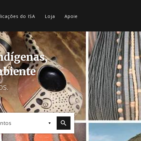
licações do ISA
Loja
Apoie
indígenas,
mbiente
os.
ntos