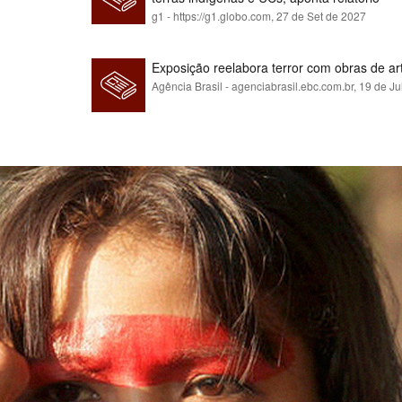
g1 - https://g1.globo.com,
27 de Set de 2027
Exposição reelabora terror com obras de a
Agência Brasil - agenciabrasil.ebc.com.br,
19 de Ju