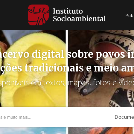
Pub
cervo digital sobre povos 
ções tradicionais e meio a
sponíveis em textos, mapas, fotos e víde
Docume