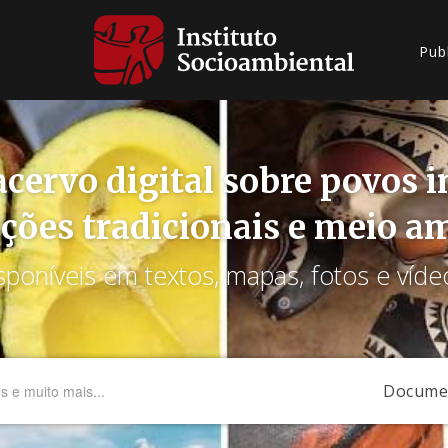
Pub
cervo digital sobre povos 
ções tradicionais e meio a
sponíveis em textos, mapas, fotos e víde
Docume