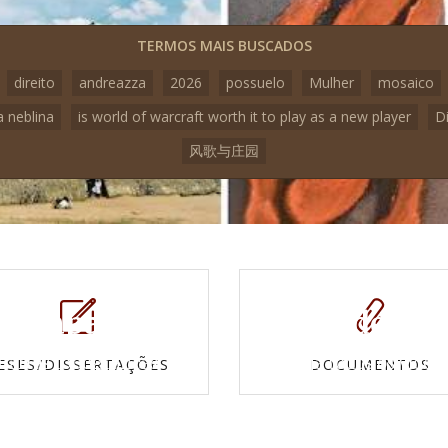
TERMOS MAIS BUSCADOS
direito
andreazza
2026
possuelo
Mulher
mosaico
a neblina
is world of warcraft worth it to play as a new player
D
风歌与庄园
Mapas e
Vídeos
Cartas topográficas
Veja todos os vídeo
ESES/DISSERTAÇÕES
DOCUMENTOS