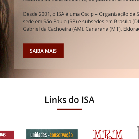
Desde 2001, o ISA é uma Oscip – Organização da So
sede em São Paulo (SP) e subsedes em Brasília (DF
Gabriel da Cachoeira (AM), Canarana (MT), Eldorad
SAIBA MAIS
Links do ISA