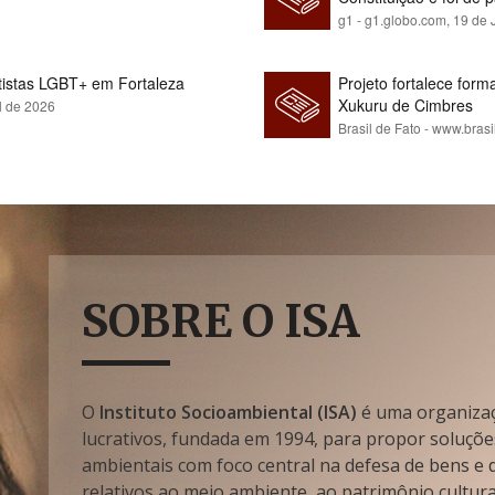
g1 - g1.globo.com,
19 de 
rtistas LGBT+ em Fortaleza
Projeto fortalece fo
Xukuru de Cimbres
l de 2026
Brasil de Fato - www.brasi
SOBRE O ISA
O
Instituto Socioambiental (ISA)
é uma organizaçã
lucrativos, fundada em 1994, para propor soluçõe
ambientais com foco central na defesa de bens e di
relativos ao meio ambiente, ao patrimônio cultura