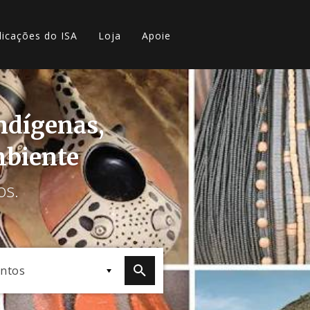
licações do ISA
Loja
Apoie
indígenas,
mbiente
os.
ntos