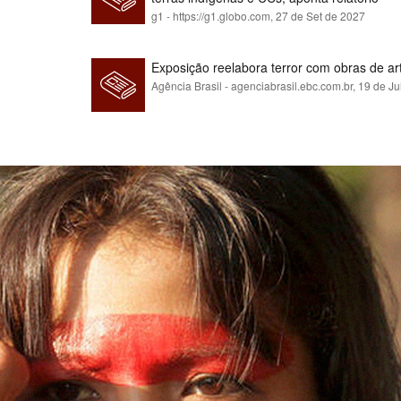
g1 - https://g1.globo.com,
27 de Set de 2027
Exposição reelabora terror com obras de a
Agência Brasil - agenciabrasil.ebc.com.br,
19 de Ju