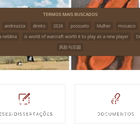
TERMOS MAIS BUSCADOS
andreazza
direito
2026
possuelo
Mulher
mosaico
a neblina
is world of warcraft worth it to play as a new player
D
风歌与庄园
Mapas e
Vídeos
Cartas topográficas
Veja todos os vídeo
ESES/DISSERTAÇÕES
DOCUMENTOS