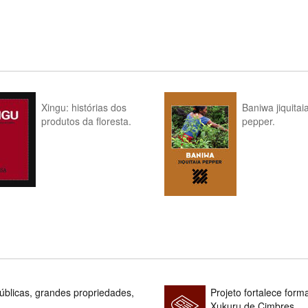
Xingu: histórias dos
Baniwa jiquitai
produtos da floresta.
pepper.
blicas, grandes propriedades,
Projeto fortalece fo
Xukuru de Cimbres