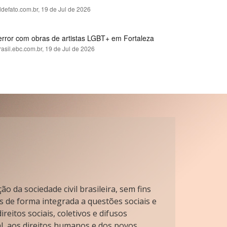
ldefato.com.br,
19 de Jul de 2026
error com obras de artistas LGBT+ em Fortaleza
rasil.ebc.com.br,
19 de Jul de 2026
o da sociedade civil brasileira, sem fins
s de forma integrada a questões sociais e
reitos sociais, coletivos e difusos
l, aos direitos humanos e dos povos.