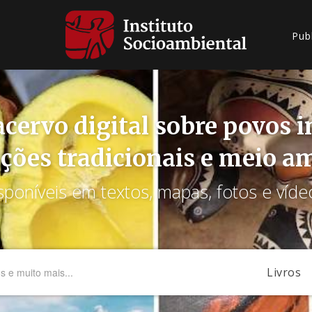
Pub
cervo digital sobre povos 
ções tradicionais e meio a
sponíveis em textos, mapas, fotos e víde
Livros