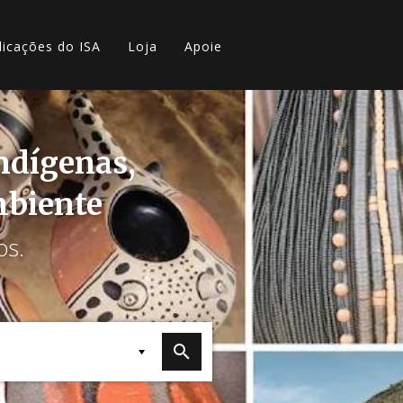
licações do ISA
Loja
Apoie
indígenas,
mbiente
os.