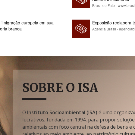
Brasil de Fato - www.brasi
 à imigração europeia em sua
Exposição reelabora t
ioria branca
Agência Brasil - agenciab
SOBRE O ISA
O
Instituto Socioambiental (ISA)
é uma organizaçã
lucrativos, fundada em 1994, para propor soluçõe
ambientais com foco central na defesa de bens e di
relativos ao meio ambiente, ao patrimônio cultura