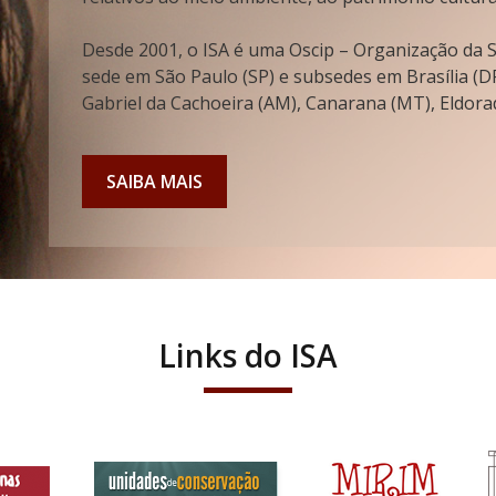
Desde 2001, o ISA é uma Oscip – Organização da So
sede em São Paulo (SP) e subsedes em Brasília (DF
Gabriel da Cachoeira (AM), Canarana (MT), Eldorad
SAIBA MAIS
Links do ISA