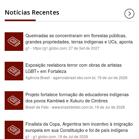
Notícias Recentes
Queimadas se concentraram em florestas públicas,
grandes propriedades, terras indígenas e UCs, aponta
relatório
g1 - https://g1.globo.com,
27 de Set de 2027
Exposição reelabora terror com obras de artistas
LGBT+ em Fortaleza
Agência Brasil - agenciabrasil.ebc.com.br,
19 de Jul de 2026
Projeto fortalece formação de educadores indígenas
dos povos Kambiwá e Xukuru de Cimbres
Brasil de Fato - www.brasildefato.com.br,
19 de Jul de 2026
Finalista da Copa, Argentina tem incentivo à imigração
europeia em sua Constituição e foi de país indígena
para maioria branca
g1 - g1.globo.com,
19 de Jul de 2026