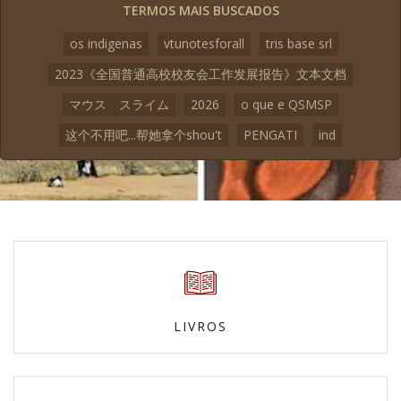
TERMOS MAIS BUSCADOS
os indigenas
vtunotesforall
tris base srl
2023《全国普通高校校友会工作发展报告》文本文档
マウス スライム
2026
o que e QSMSP
这个不用吧...帮她拿个shou't
PENGATI
ind
LIVROS