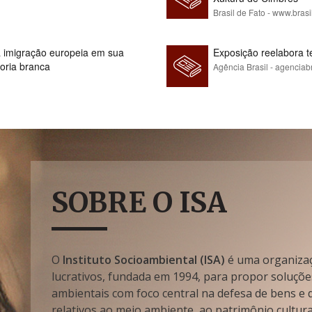
Brasil de Fato - www.brasi
 à imigração europeia em sua
Exposição reelabora t
ioria branca
Agência Brasil - agenciab
SOBRE O ISA
O
Instituto Socioambiental (ISA)
é uma organizaçã
lucrativos, fundada em 1994, para propor soluçõe
ambientais com foco central na defesa de bens e di
relativos ao meio ambiente, ao patrimônio cultura