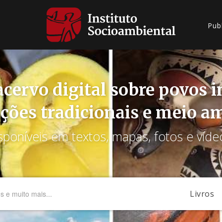
Pub
cervo digital sobre povos 
ções tradicionais e meio a
sponíveis em textos, mapas, fotos e víde
Livros