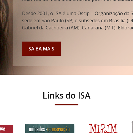
Desde 2001, o ISA é uma Oscip – Organização da So
sede em São Paulo (SP) e subsedes em Brasília (DF
Gabriel da Cachoeira (AM), Canarana (MT), Eldorad
SAIBA MAIS
Links do ISA