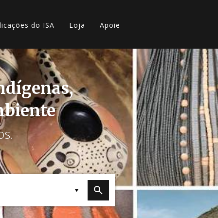
licações do ISA
Loja
Apoie
indígenas,
mbiente
os.