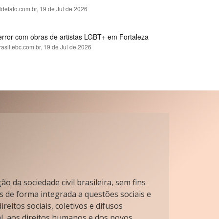
ldefato.com.br,
19 de Jul de 2026
error com obras de artistas LGBT+ em Fortaleza
rasil.ebc.com.br,
19 de Jul de 2026
o da sociedade civil brasileira, sem fins
s de forma integrada a questões sociais e
reitos sociais, coletivos e difusos
l, aos direitos humanos e dos povos.