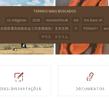
TERMOS MAIS BUSCADOS
os indigenas
2026
vtunotesforall
ind
tris base srl
3《全国普通高校校友会工作发展报告》文本文档
TI
PENGATI
an
マウス スライム
Mapas e
Vídeos
Cartas topográficas
Veja todos os vídeo
ESES/DISSERTAÇÕES
DOCUMENTOS