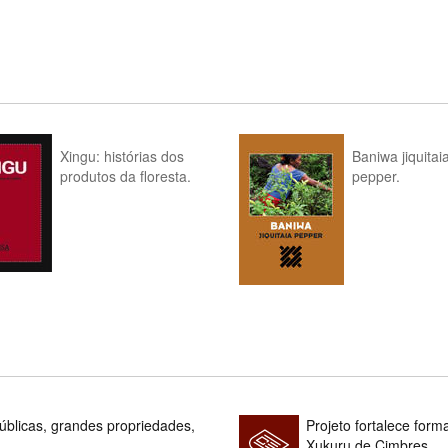
Xingu: histórias dos
Baniwa jiquitai
produtos da floresta.
pepper.
blicas, grandes propriedades,
Projeto fortalece fo
Xukuru de Cimbres