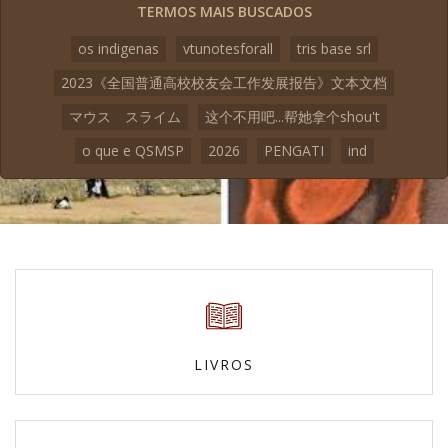
TERMOS MAIS BUSCADOS
os indigenas
vtunotesforall
tris base srl
2023《全国普通高校校友会工作发展报告》文本文档
マウス スライム
这个不用吧...帮她拿个shou't
o que e QSMSP
2026
PENGATI
ind
LIVROS