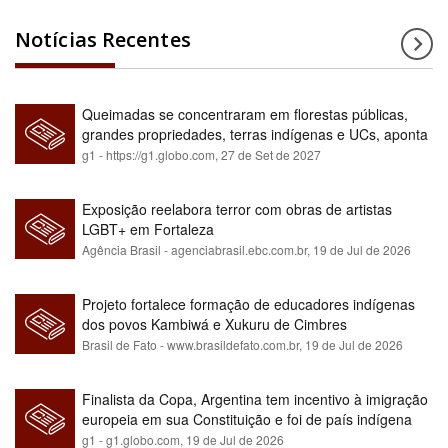
Notícias Recentes
Queimadas se concentraram em florestas públicas,
grandes propriedades, terras indígenas e UCs, aponta
relatório
g1 - https://g1.globo.com,
27 de Set de 2027
Exposição reelabora terror com obras de artistas
LGBT+ em Fortaleza
Agência Brasil - agenciabrasil.ebc.com.br,
19 de Jul de 2026
Projeto fortalece formação de educadores indígenas
dos povos Kambiwá e Xukuru de Cimbres
Brasil de Fato - www.brasildefato.com.br,
19 de Jul de 2026
Finalista da Copa, Argentina tem incentivo à imigração
europeia em sua Constituição e foi de país indígena
para maioria branca
g1 - g1.globo.com,
19 de Jul de 2026