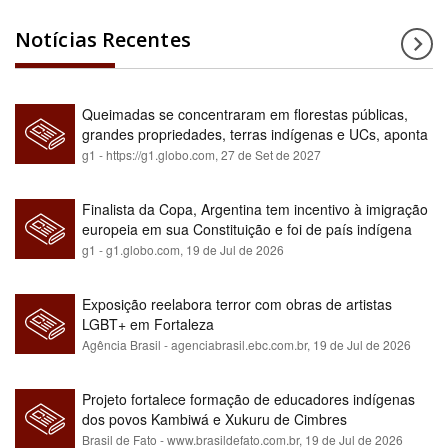
Notícias Recentes
Queimadas se concentraram em florestas públicas,
grandes propriedades, terras indígenas e UCs, aponta
relatório
g1 - https://g1.globo.com,
27 de Set de 2027
Finalista da Copa, Argentina tem incentivo à imigração
europeia em sua Constituição e foi de país indígena
para maioria branca
g1 - g1.globo.com,
19 de Jul de 2026
Exposição reelabora terror com obras de artistas
LGBT+ em Fortaleza
Agência Brasil - agenciabrasil.ebc.com.br,
19 de Jul de 2026
Projeto fortalece formação de educadores indígenas
dos povos Kambiwá e Xukuru de Cimbres
Brasil de Fato - www.brasildefato.com.br,
19 de Jul de 2026