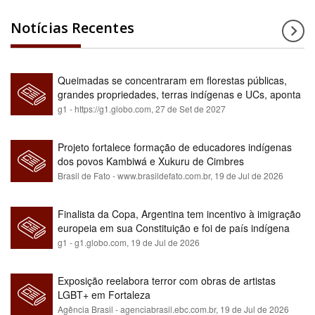
Notícias Recentes
Queimadas se concentraram em florestas públicas,
grandes propriedades, terras indígenas e UCs, aponta
relatório
g1 - https://g1.globo.com,
27 de Set de 2027
Projeto fortalece formação de educadores indígenas
dos povos Kambiwá e Xukuru de Cimbres
Brasil de Fato - www.brasildefato.com.br,
19 de Jul de 2026
Finalista da Copa, Argentina tem incentivo à imigração
europeia em sua Constituição e foi de país indígena
para maioria branca
g1 - g1.globo.com,
19 de Jul de 2026
Exposição reelabora terror com obras de artistas
LGBT+ em Fortaleza
Agência Brasil - agenciabrasil.ebc.com.br,
19 de Jul de 2026