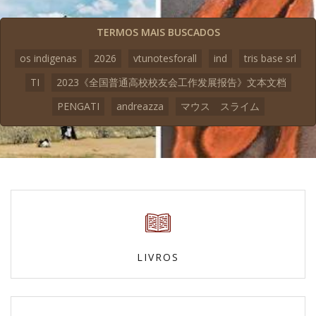
TERMOS MAIS BUSCADOS
os indigenas
2026
vtunotesforall
ind
tris base srl
TI
2023《全国普通高校校友会工作发展报告》文本文档
PENGATI
andreazza
マウス スライム
LIVROS