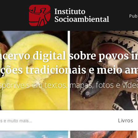
Pub
cervo digital sobre povos 
ções tradicionais e meio a
sponíveis em textos, mapas, fotos e víde
Livros