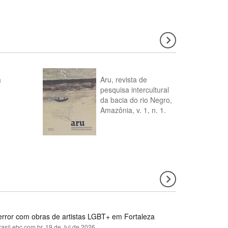
a
Aru, revista de
pesquisa intercultural
da bacia do rio Negro,
Amazônia, v. 1, n. 1.
error com obras de artistas LGBT+ em Fortaleza
rasil.ebc.com.br,
19 de Jul de 2026