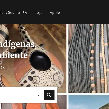
licações do ISA
Loja
Apoie
indígenas,
mbiente
os.