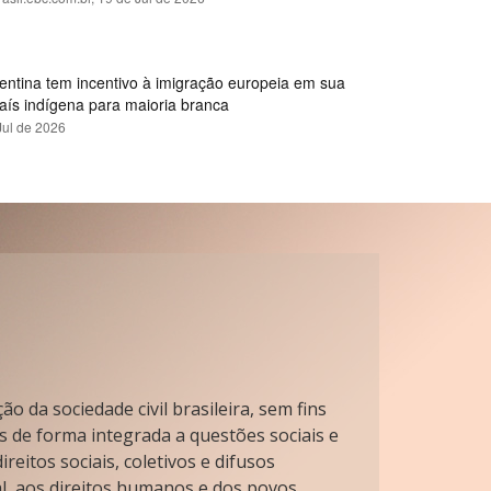
gentina tem incentivo à imigração europeia em sua
país indígena para maioria branca
Jul de 2026
o da sociedade civil brasileira, sem fins
s de forma integrada a questões sociais e
reitos sociais, coletivos e difusos
l, aos direitos humanos e dos povos.