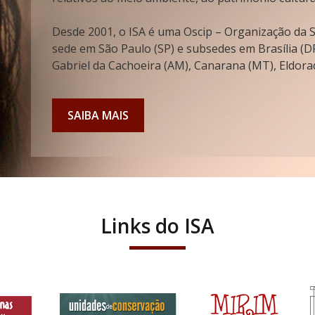
Desde 2001, o ISA é uma Oscip – Organização da So
sede em São Paulo (SP) e subsedes em Brasília (DF
Gabriel da Cachoeira (AM), Canarana (MT), Eldorad
SAIBA MAIS
Links do ISA