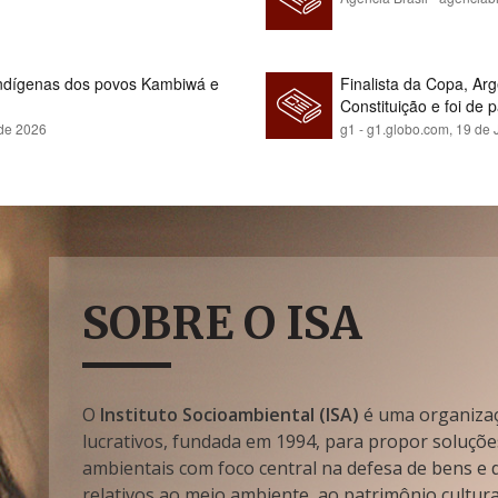
indígenas dos povos Kambiwá e
Finalista da Copa, Ar
Constituição e foi de 
 de 2026
g1 - g1.globo.com,
19 de 
SOBRE O ISA
O
Instituto Socioambiental (ISA)
é uma organizaçã
lucrativos, fundada em 1994, para propor soluçõe
ambientais com foco central na defesa de bens e di
relativos ao meio ambiente, ao patrimônio cultura