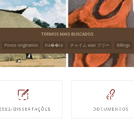
TERMOS MAIS BUSCADOS
Povos originarios
tra��ra
チャイム wav フリー
Billings
Mapas e
Vídeos
Cartas topográficas
Veja todos os vídeo
ESES/DISSERTAÇÕES
DOCUMENTOS