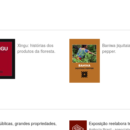
Xingu: histórias dos
Baniwa jiquitai
produtos da floresta.
pepper.
blicas, grandes propriedades,
Exposição reelabora t
Agência Brasil - agenciab