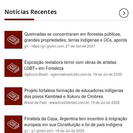
Notícias Recentes
Queimadas se concentraram em florestas públicas,
grandes propriedades, terras indígenas e UCs, aponta
relatório
g1 - https://g1.globo.com,
27 de Set de 2027
Exposição reelabora terror com obras de artistas
LGBT+ em Fortaleza
Agência Brasil - agenciabrasil.ebc.com.br,
19 de Jul de 2026
Projeto fortalece formação de educadores indígenas
dos povos Kambiwá e Xukuru de Cimbres
Brasil de Fato - www.brasildefato.com.br,
19 de Jul de 2026
Finalista da Copa, Argentina tem incentivo à imigração
europeia em sua Constituição e foi de país indígena
para maioria branca
g1 - g1.globo.com,
19 de Jul de 2026