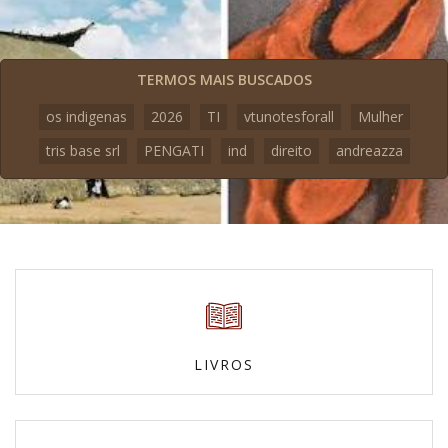
TERMOS MAIS BUSCADOS
os indigenas
2026
TI
vtunotesforall
Mulher
tris base srl
PENGATI
ind
direito
andreazza
LIVROS