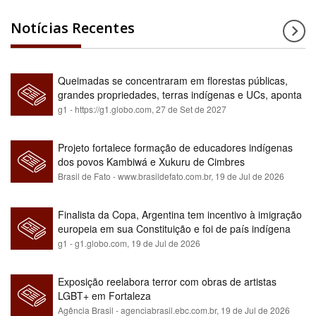
Notícias Recentes
Queimadas se concentraram em florestas públicas,
grandes propriedades, terras indígenas e UCs, aponta
relatório
g1 - https://g1.globo.com,
27 de Set de 2027
Projeto fortalece formação de educadores indígenas
dos povos Kambiwá e Xukuru de Cimbres
Brasil de Fato - www.brasildefato.com.br,
19 de Jul de 2026
Finalista da Copa, Argentina tem incentivo à imigração
europeia em sua Constituição e foi de país indígena
para maioria branca
g1 - g1.globo.com,
19 de Jul de 2026
Exposição reelabora terror com obras de artistas
LGBT+ em Fortaleza
Agência Brasil - agenciabrasil.ebc.com.br,
19 de Jul de 2026