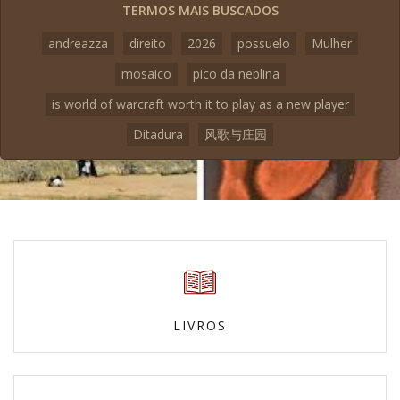
TERMOS MAIS BUSCADOS
andreazza
direito
2026
possuelo
Mulher
mosaico
pico da neblina
is world of warcraft worth it to play as a new player
Ditadura
风歌与庄园
LIVROS