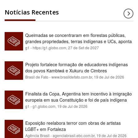
Notícias Recentes
Queimadas se concentraram em florestas públicas,
grandes propriedades, terras indígenas e UCs, aponta
relatório
g1 - https://g1.globo.com,
27 de Set de 2027
Projeto fortalece formação de educadores indígenas
dos povos Kambiwá e Xukuru de Cimbres
Brasil de Fato - www.brasildefato.com.br,
19 de Jul de 2026
Finalista da Copa, Argentina tem incentivo à imigração
europeia em sua Constituição e foi de país indígena
para maioria branca
g1 - g1.globo.com,
19 de Jul de 2026
Exposição reelabora terror com obras de artistas
LGBT+ em Fortaleza
Agência Brasil - agenciabrasil.ebc.com.br,
19 de Jul de 2026