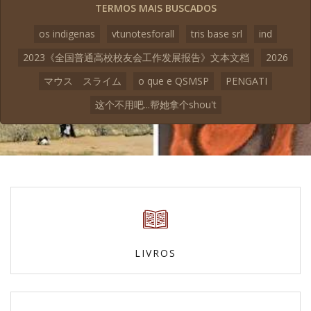
TERMOS MAIS BUSCADOS
os indigenas
vtunotesforall
tris base srl
ind
2023《全国普通高校校友会工作发展报告》文本文档
2026
マウス スライム
o que e QSMSP
PENGATI
这个不用吧...帮她拿个shou't
LIVROS