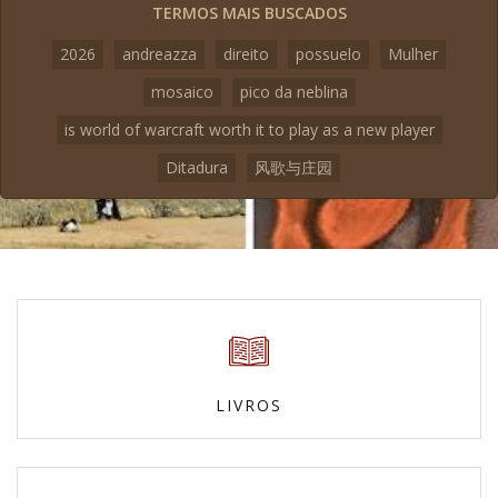
TERMOS MAIS BUSCADOS
2026
andreazza
direito
possuelo
Mulher
mosaico
pico da neblina
is world of warcraft worth it to play as a new player
Ditadura
风歌与庄园
LIVROS