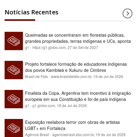
Notícias Recentes
Queimadas se concentraram em florestas públicas,
grandes propriedades, terras indígenas e UCs, aponta
relatório
g1 - https://g1.globo.com,
27 de Set de 2027
Projeto fortalece formação de educadores indígenas
dos povos Kambiwá e Xukuru de Cimbres
Brasil de Fato - www.brasildefato.com.br,
19 de Jul de 2026
Finalista da Copa, Argentina tem incentivo à imigração
europeia em sua Constituição e foi de país indígena
para maioria branca
g1 - g1.globo.com,
19 de Jul de 2026
Exposição reelabora terror com obras de artistas
LGBT+ em Fortaleza
Agência Brasil - agenciabrasil.ebc.com.br,
19 de Jul de 2026