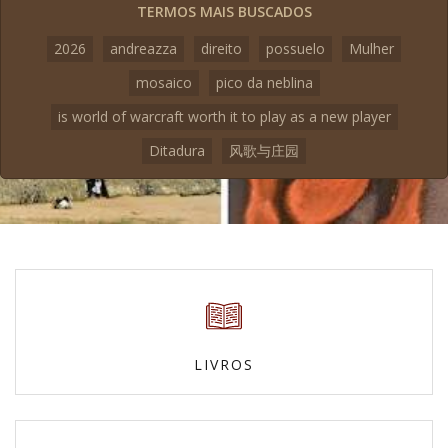
TERMOS MAIS BUSCADOS
2026
andreazza
direito
possuelo
Mulher
mosaico
pico da neblina
is world of warcraft worth it to play as a new player
Ditadura
风歌与庄园
LIVROS