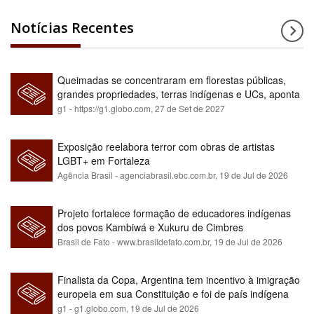
Notícias Recentes
Queimadas se concentraram em florestas públicas,
grandes propriedades, terras indígenas e UCs, aponta
relatório
g1 - https://g1.globo.com,
27 de Set de 2027
Exposição reelabora terror com obras de artistas
LGBT+ em Fortaleza
Agência Brasil - agenciabrasil.ebc.com.br,
19 de Jul de 2026
Projeto fortalece formação de educadores indígenas
dos povos Kambiwá e Xukuru de Cimbres
Brasil de Fato - www.brasildefato.com.br,
19 de Jul de 2026
Finalista da Copa, Argentina tem incentivo à imigração
europeia em sua Constituição e foi de país indígena
para maioria branca
g1 - g1.globo.com,
19 de Jul de 2026