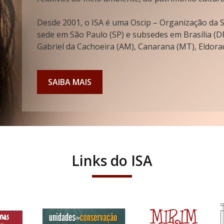
Desde 2001, o ISA é uma Oscip – Organização da So
sede em São Paulo (SP) e subsedes em Brasília (DF
Gabriel da Cachoeira (AM), Canarana (MT), Eldorad
SAIBA MAIS
Links do ISA