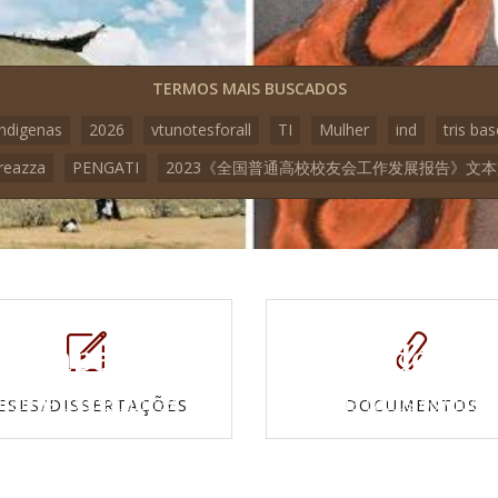
TERMOS MAIS BUSCADOS
indigenas
2026
vtunotesforall
TI
Mulher
ind
tris bas
reazza
PENGATI
2023《全国普通高校校友会工作发展报告》文
Mapas e
Vídeos
Cartas topográficas
Veja todos os vídeo
ESES/DISSERTAÇÕES
DOCUMENTOS