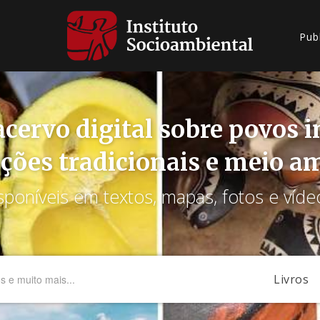
Pub
cervo digital sobre povos 
ções tradicionais e meio a
sponíveis em textos, mapas, fotos e víde
Livros