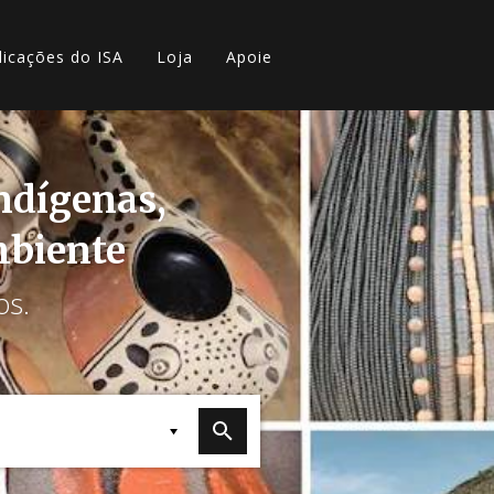
licações do ISA
Loja
Apoie
indígenas,
mbiente
os.