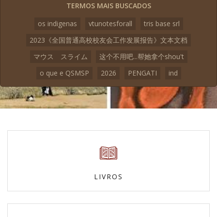
TERMOS MAIS BUSCADOS
os indigenas
vtunotesforall
tris base srl
2023《全国普通高校校友会工作发展报告》文本文档
マウス スライム
这个不用吧...帮她拿个shou't
o que e QSMSP
2026
PENGATI
ind
LIVROS