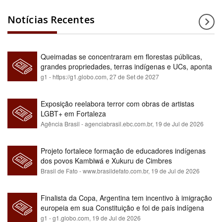
Notícias Recentes
Queimadas se concentraram em florestas públicas,
grandes propriedades, terras indígenas e UCs, aponta
relatório
g1 - https://g1.globo.com,
27 de Set de 2027
Exposição reelabora terror com obras de artistas
LGBT+ em Fortaleza
Agência Brasil - agenciabrasil.ebc.com.br,
19 de Jul de 2026
Projeto fortalece formação de educadores indígenas
dos povos Kambiwá e Xukuru de Cimbres
Brasil de Fato - www.brasildefato.com.br,
19 de Jul de 2026
Finalista da Copa, Argentina tem incentivo à imigração
europeia em sua Constituição e foi de país indígena
para maioria branca
g1 - g1.globo.com,
19 de Jul de 2026