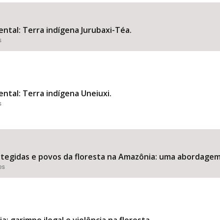
ental: Terra indígena Jurubaxi-Téa.
s
Área Protegida
ental: Terra indígena Uneiuxi.
s
otegidas e povos da floresta na Amazônia: uma abordage
es