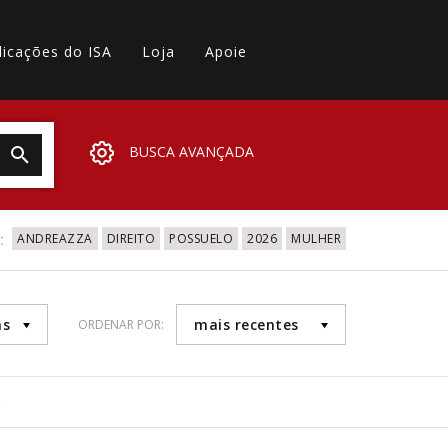
licações do ISA
Loja
Apoie
BUSCA AVANÇADA
:
ANDREAZZA
DIREITO
POSSUELO
2026
MULHER
as
mais recentes
ORDENAR POR:
6