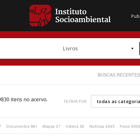
Pub
Livros
BUSCAS RECENTES
9830 itens no acervo.
todas as categori
FILTRAR POR:
Bioma / Bacia
7
Documentos 981
Mapas 27
Vídeos 36
Notícias 4245
Fotos 393
Subtema