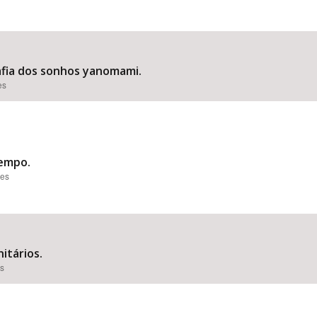
afia dos sonhos yanomami.
es
tempo.
ões
itários.
es