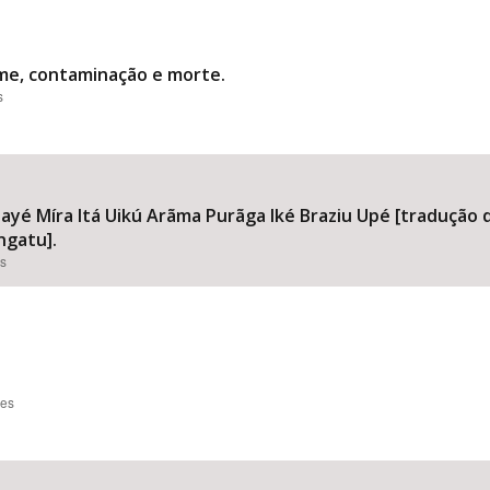
me, contaminação e morte.
s
 Míra Itá Uikú Arãma Purãga Iké Braziu Upé [tradução d
ngatu].
es
ões