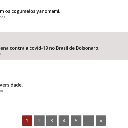
 com os cogumelos yanomami.
ções
ena contra a covid-19 no Brasil de Bolsonaro.
s
versidade.
es
1
2
3
4
5
…
»