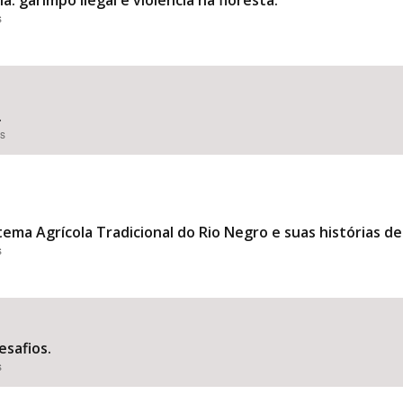
: garimpo ilegal e violência na floresta.
s
.
es
tema Agrícola Tradicional do Rio Negro e suas histórias de
s
esafios.
s