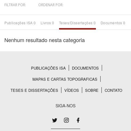
FILTRAR POR:
ORDENAR POR:
Bioma / Bacia
Publicações ISA 0
Livros 0
Teses/Dissertações 0
Documentos 0
Tema
Nenhum resultado nesta categoria
Subtema
Área de Levantamento
PUBLICAÇÕES ISA
DOCUMENTOS
Rodapé
Área Protegida
MAPAS E CARTAS TOPOGRAFICAS
TESES E DISSERTAÇÕES
VÍDEOS
SOBRE
CONTATO
BUSCAR
SIGA-NOS