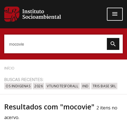
Pular
para
o
conteúdo
principal
Data do Documento
INÍCIO
BUSCAS RECENTES:
OS INDIGENAS
2026
VTUNOTESFORALL
IND
TRIS BASE SRL
Até
Resultados com "mocovie"
2 itens no
acervo.
Povo Indígena